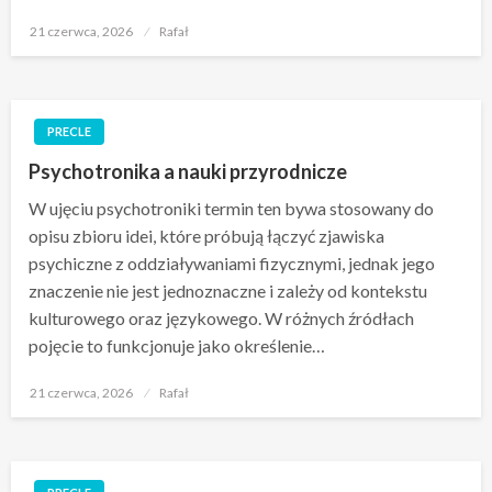
Opublikowane
21 czerwca, 2026
Rafał
w
PRECLE
Psychotronika a nauki przyrodnicze
W ujęciu psychotroniki termin ten bywa stosowany do
opisu zbioru idei, które próbują łączyć zjawiska
psychiczne z oddziaływaniami fizycznymi, jednak jego
znaczenie nie jest jednoznaczne i zależy od kontekstu
kulturowego oraz językowego. W różnych źródłach
pojęcie to funkcjonuje jako określenie…
Opublikowane
21 czerwca, 2026
Rafał
w