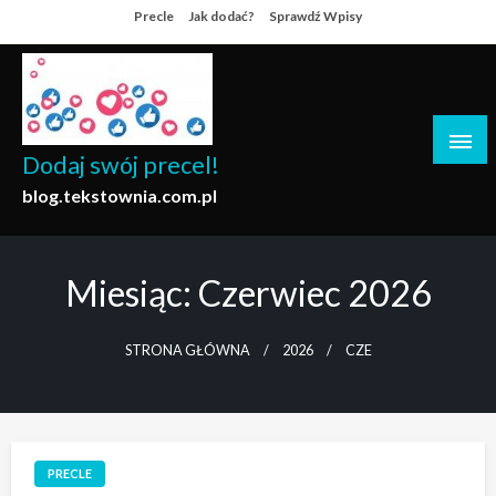
Skip
Precle
Jak dodać?
Sprawdź Wpisy
to
content
Dodaj swój precel!
blog.tekstownia.com.pl
Miesiąc:
Czerwiec 2026
STRONA GŁÓWNA
2026
CZE
PRECLE