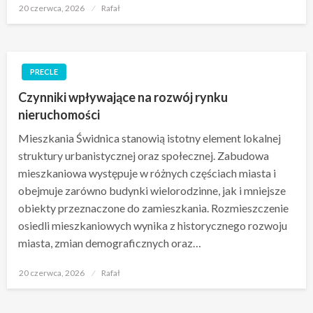
Opublikowane
20 czerwca, 2026
Rafał
w
PRECLE
Czynniki wpływające na rozwój rynku
nieruchomości
Mieszkania Świdnica stanowią istotny element lokalnej
struktury urbanistycznej oraz społecznej. Zabudowa
mieszkaniowa występuje w różnych częściach miasta i
obejmuje zarówno budynki wielorodzinne, jak i mniejsze
obiekty przeznaczone do zamieszkania. Rozmieszczenie
osiedli mieszkaniowych wynika z historycznego rozwoju
miasta, zmian demograficznych oraz…
Opublikowane
20 czerwca, 2026
Rafał
w