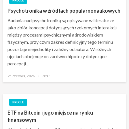
PRECLE
Psychotronika w źródłach popularnonaukowych
Badania nad psychotroniką są opisywane w literaturze
jako zbiór koncepcji dotyczących rzekomych interakcji
między procesami psychicznymi a środowiskiem
fizycznym, przy czym zakres definicyjny tego terminu
pozostaje niejednolity i zależny od autora. W różnych
ujęciach obejmuje on zarówno hipotezy dotyczące
percepcji…
Opublikowane
21 czerwca, 2026
Rafał
w
PRECLE
ETF na Bitcoin i jego miejsce na rynku
finansowym