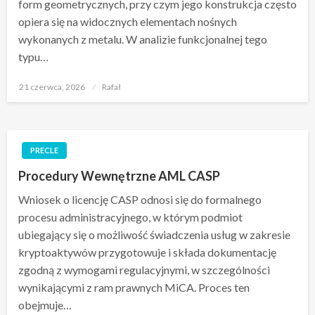
form geometrycznych, przy czym jego konstrukcja często
opiera się na widocznych elementach nośnych
wykonanych z metalu. W analizie funkcjonalnej tego
typu…
Opublikowane
21 czerwca, 2026
Rafał
w
PRECLE
Procedury Wewnętrzne AML CASP
Wniosek o licencję CASP odnosi się do formalnego
procesu administracyjnego, w którym podmiot
ubiegający się o możliwość świadczenia usług w zakresie
kryptoaktywów przygotowuje i składa dokumentację
zgodną z wymogami regulacyjnymi, w szczególności
wynikającymi z ram prawnych MiCA. Proces ten
obejmuje…