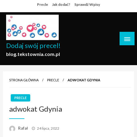
Skip
Precle
Jak dodać?
Sprawdź Wpisy
to
content
Dodaj swój precel!
blog.tekstownia.com.pl
STRONA GŁÓWNA
PRECLE
ADWOKAT GDYNIA
PRECLE
adwokat Gdynia
Opublikowane
Rafał
24 lipca, 2022
w