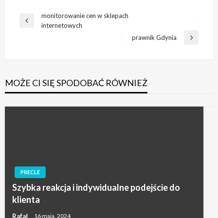
Nawigacja
monitorowanie cen w sklepach
Poprzedni
internetowych
wpisu
wpis
prawnik Gdynia
Następny
wpis
MOŻE CI SIĘ SPODOBAĆ RÓWNIEŻ
PRECLE
Szybka reakcja i indywidualne podejście do
klienta
Rafał
16 maja, 2024