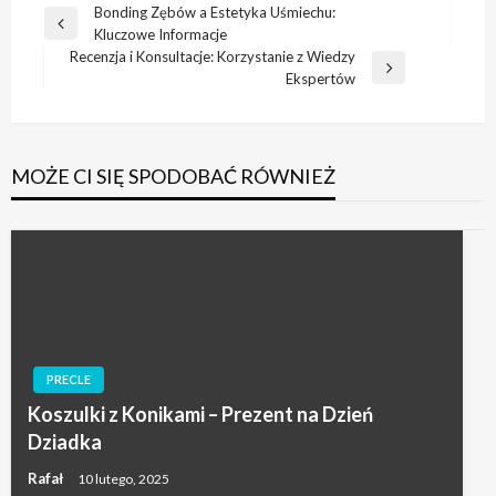
Nawigacja
Bonding Zębów a Estetyka Uśmiechu:
Poprzedni
Kluczowe Informacje
wpisu
wpis
Recenzja i Konsultacje: Korzystanie z Wiedzy
Następny
Ekspertów
wpis
MOŻE CI SIĘ SPODOBAĆ RÓWNIEŻ
PRECLE
Koszulki z Konikami – Prezent na Dzień
Dziadka
Rafał
10 lutego, 2025