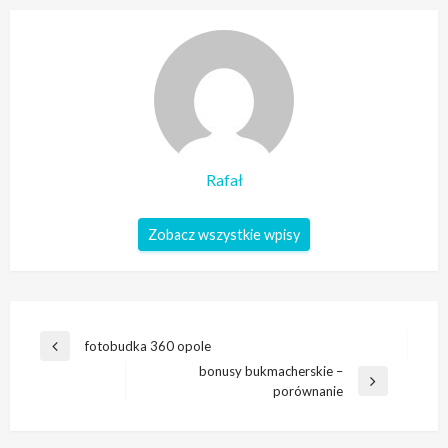
Rafał
Zobacz wszystkie wpisy
Nawigacja
fotobudka 360 opole
Poprzedni
wpisu
bonusy bukmacherskie –
wpis
Następny
porównanie
wpis