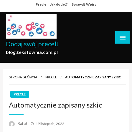
Skip
Precle
Jak dodać?
Sprawdź Wpisy
to
content
Dodaj swój precel!
blog.tekstownia.com.pl
STRONA GŁÓWNA
PRECLE
AUTOMATYCZNIE ZAPISANY SZKIC
PRECLE
Automatycznie zapisany szkic
Opublikowane
Rafał
19 listopada, 2022
w