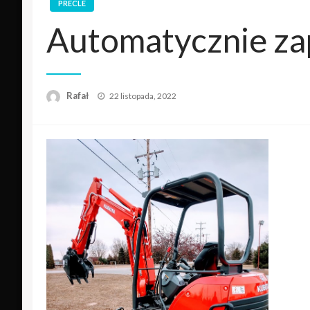
PRECLE
Automatycznie zap
Opublikowane
Rafał
22 listopada, 2022
w