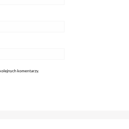
 kolejnych komentarzy.
PRECLE
Sklep zoologiczny w s
gryzoni|Pupile – Zadb
online|Sklep interne