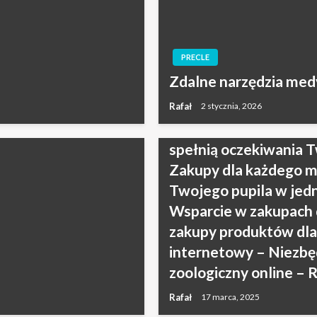
Oferujemy akcesoria,
zwierzaka|Sklep zoolo
internetowy – Niezbę
PRECLE
pupila|Sklep internet
Zdalne narzędzia me
kotów|Sklep zoologic
cenach|Sklep zoologic
Rafał
2 stycznia, 2026
Twojego kota|Sklep in
spełnią oczekiwania T
Zakupy dla każdego mi
Twojego pupila w jed
Wsparcie w zakupach 
zakupy produktów dla
internetowy – Niezbęd
zoologiczny online – 
Rafał
17 marca, 2025