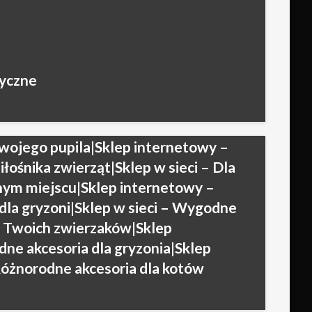
 które spełnią oczekiwania Twojego
giczny – Zakupy dla gryzoni|Sklep
dne akcesoria dla Twojego
owy – Jakość w każdym zakupie dla
dyczne
zny – Sprawdzone akcesoria w super
zny online – Szeroka gama dla
ternetowy – Znajdź produkty, które
wojego pupila|Sklep internetowy –
łośnika zwierząt|Sklep w sieci – Dla
nym miejscu|Sklep internetowy –
dla gryzoni|Sklep w sieci – Wygodne
 Twoich zwierzaków|Sklep
ne akcesoria dla gryzonia|Sklep
Różnorodne akcesoria dla kotów