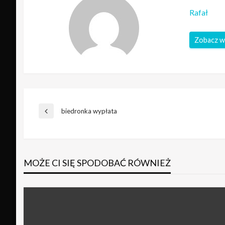
Rafał
Zobacz w
Nawigacja
biedronka wypłata
Poprzedni
wpis
wpisu
MOŻE CI SIĘ SPODOBAĆ RÓWNIEŻ