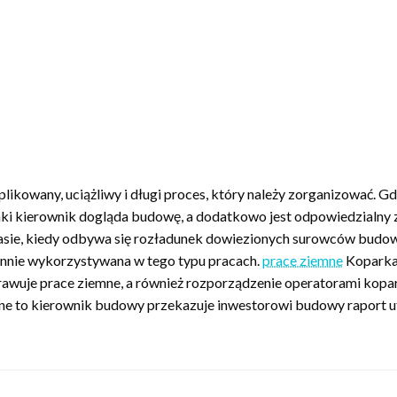
ikowany, uciążliwy i długi proces, który należy zorganizować. G
i kierownik dogląda budowę, a dodatkowo jest odpowiedzialny z
czasie, kiedy odbywa się rozładunek dowiezionych surowców budo
innie wykorzystywana w tego typu pracach.
prace ziemne
Koparka 
rawuje prace ziemne, a również rozporządzenie operatorami kop
 to kierownik budowy przekazuje inwestorowi budowy raport utw