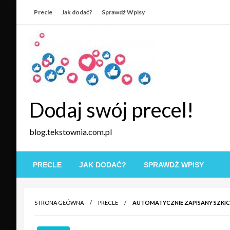
Skip
Precle
Jak dodać?
Sprawdź Wpisy
to
content
Dodaj swój precel!
blog.tekstownia.com.pl
PRECLE
JAK DODAĆ?
SPRAWDŹ WPISY
STRONA GŁÓWNA
PRECLE
AUTOMATYCZNIE ZAPISANY SZKIC