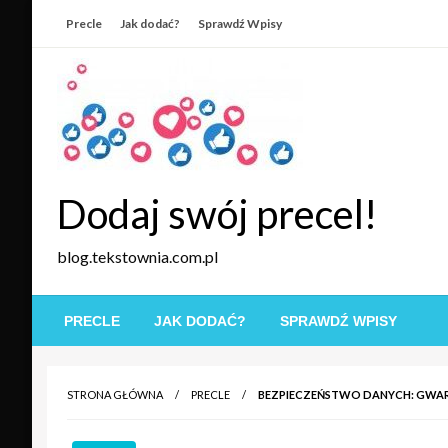
Skip
Precle
Jak dodać?
Sprawdź Wpisy
to
content
Dodaj swój precel!
blog.tekstownia.com.pl
PRECLE
JAK DODAĆ?
SPRAWDŹ WPISY
STRONA GŁÓWNA
PRECLE
BEZPIECZEŃSTWO DANYCH: GWAR