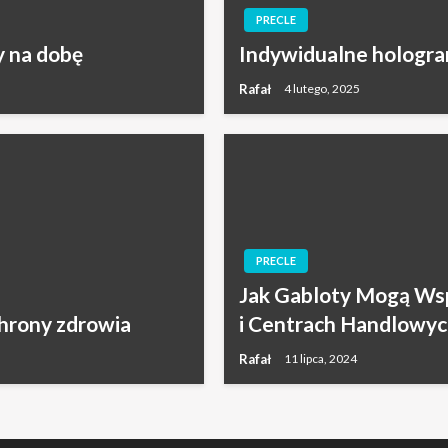
PRECLE
y na dobę
Indywidualne hologra
Rafał
4 lutego, 2025
PRECLE
Jak Gabloty Mogą Wsp
hrony zdrowia
i Centrach Handlowyc
Rafał
11 lipca, 2024