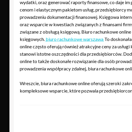
wydatki, oraz generować raporty finansowe, co daje im
cenom i elastycznym pakietom usług, przedsiębiorcy mo
prowadzeniu dokumentacji finansowej. Księgowa inter
oraz wsparcie w kwestiach związanych z finansami firmy
związane z obsługą księgową. Biuro rachunkowe online 
księgowych.
biuro rachunkowe warszawa
To doskonała 
online często oferują również atrakcyjne ceny za usług
stanowi istotne oszczędności dla przedsiębiorców. Dod
online to także doskonałe rozwiązanie dla osób prowa
prowadzenia współpracy zdalnej, biura rachunkowe onli
Wreszcie, biura rachunkowe online oferują szeroki zak
kompleksowe wsparcie, które pozwala przedsiębiorcom sk
ZOSTAW ODPOWIEDŹ