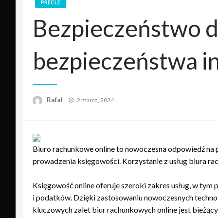
PRECLE
Bezpieczeństwo da
bezpieczeństwa in
Opublikowane
Rafał
2 marca, 2024
w
Biuro rachunkowe online to nowoczesna odpowiedź na 
prowadzenia księgowości. Korzystanie z usług biura ra
Księgowość online oferuje szeroki zakres usług, w ty
i podatków. Dzięki zastosowaniu nowoczesnych technolo
kluczowych zalet biur rachunkowych online jest bieżący