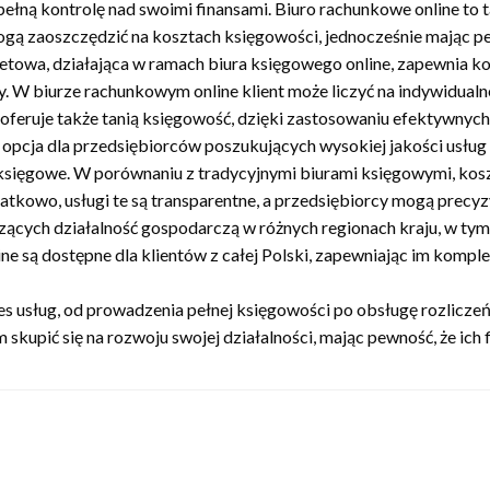
 pełną kontrolę nad swoimi finansami. Biuro rachunkowe online t
gą zaoszczędzić na kosztach księgowości, jednocześnie mając pew
netowa, działająca w ramach biura księgowego online, zapewni
. W biurze rachunkowym online klient może liczyć na indywidualn
oferuje także tanią księgowość, dzięki zastosowaniu efektywnyc
opcja dla przedsiębiorców poszukujących wysokiej jakości usług
i księgowe. W porównaniu z tradycyjnymi biurami księgowymi, koszt
atkowo, usługi te są transparentne, a przedsiębiorcy mogą precyz
dzących działalność gospodarczą w różnych regionach kraju, w t
ne są dostępne dla klientów z całej Polski, zapewniając im kompl
res usług, od prowadzenia pełnej księgowości po obsługę rozlicz
upić się na rozwoju swojej działalności, mając pewność, że ich f