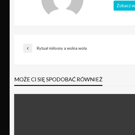
Zobacz w
Nawigacja
Rytuał miłosny a wolna wola
Poprzedni
wpis
wpisu
MOŻE CI SIĘ SPODOBAĆ RÓWNIEŻ