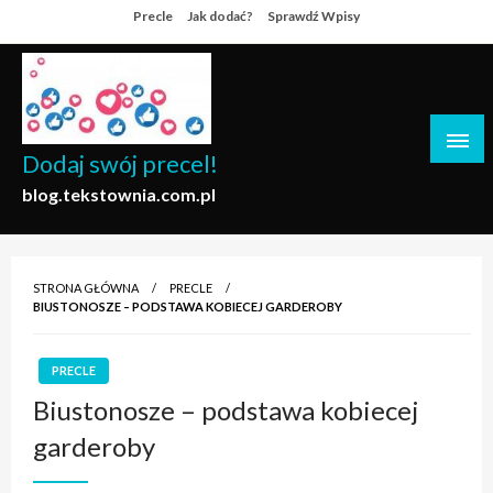
Skip
Precle
Jak dodać?
Sprawdź Wpisy
to
content
Dodaj swój precel!
blog.tekstownia.com.pl
STRONA GŁÓWNA
PRECLE
BIUSTONOSZE – PODSTAWA KOBIECEJ GARDEROBY
PRECLE
Biustonosze – podstawa kobiecej
garderoby