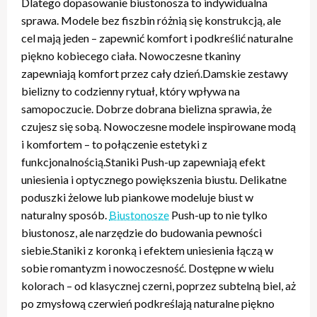
Dlatego dopasowanie biustonosza to indywidualna
sprawa. Modele bez fiszbin różnią się konstrukcją, ale
cel mają jeden – zapewnić komfort i podkreślić naturalne
piękno kobiecego ciała. Nowoczesne tkaniny
zapewniają komfort przez cały dzień.Damskie zestawy
bielizny to codzienny rytuał, który wpływa na
samopoczucie. Dobrze dobrana bielizna sprawia, że
czujesz się sobą. Nowoczesne modele inspirowane modą
i komfortem – to połączenie estetyki z
funkcjonalnością.Staniki Push-up zapewniają efekt
uniesienia i optycznego powiększenia biustu. Delikatne
poduszki żelowe lub piankowe modeluje biust w
naturalny sposób.
Biustonosze
Push-up to nie tylko
biustonosz, ale narzędzie do budowania pewności
siebie.Staniki z koronką i efektem uniesienia łączą w
sobie romantyzm i nowoczesność. Dostępne w wielu
kolorach – od klasycznej czerni, poprzez subtelną biel, aż
po zmysłową czerwień podkreślają naturalne piękno