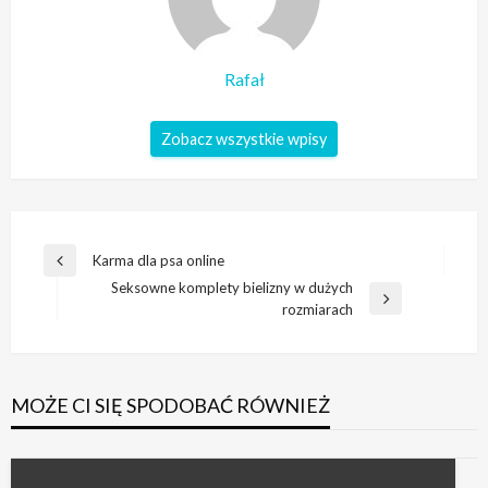
Rafał
Zobacz wszystkie wpisy
Nawigacja
Karma dla psa online
Poprzedni
wpisu
Seksowne komplety bielizny w dużych
wpis
Następny
rozmiarach
wpis
MOŻE CI SIĘ SPODOBAĆ RÓWNIEŻ