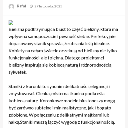
Opublikowane
Rafał
27 listopada, 2025
w
Bielizna podtrzymująca biust to część bielizny, która ma
wpływ na samopoczucie i pewność siebie. Perfekcyjnie
dopasowany stanik sprawia, że ubrania leżą idealnie.
Kobiety na całym świecie oczekują od bielizny nie tylko
funkcjonalności, ale i piękna. Dlatego projektanci
bielizny inspirują się kobiecą naturą i różnorodnością
sylwetek.
Staniki z koronki to synonim delikatności, elegancji i
zmysłowości. Cienka, misterna tkanina podkreśla
kobiecą naturę. Koronkowe modele biustonoszy mogą
być zarówno subtelne i minimalistyczne, jak i bogato
zdobione. W połączeniu z delikatnymi majtkami lub
halką.Staniki muszą łączyć wygodę z funkcjonalnością.