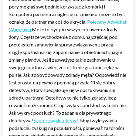
pory mogłaś swobodnie korzystać z komórki i
komputera partnera a nagle się to zmieniło, może to być
oznaką, że partner ma coś do ukrycia.
Polecany Adwokat
Warszawa
Może to być pierwszym objawem zdrady
żony. Częstsze wychodzenie z domu, najczęściej pod
pretekstem załatwienia spraw związanych z pracą,
ciągłe spóźniania się, zapominanie o obietnicach, nagłe
zmiany planów. Jeśli zauważysz takie zachowanie u
swojego partnera, wiec, że coś tu nie gra i miej rękę na
pulsie. Jak zdobyć dowody zdrady męża? Odpowiedź nie
jest prosta, na pewno z pomocą przyda Ci się dobry
detektyw, który specjalizuje się w doszukiwaniu się
zdrad u partnera. Detektyw to nie tylko zdrady, lecz
również może pomóc Ci np. wykryć podsłuch w telefonie.
Jak wykryć podsłuch? To zadanie dla prywatnego
detektywa!
skuteczny detektyw
Usługi wykrywania
podsłuchu zyskują na popularności, ponieważ zazdrośni
partnerzy chętnie montują nam takie „udogodnienia”