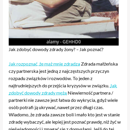
Jak zdobyć dowody zdrady żony? – Jak poznać?
Jak rozpoznać, że mąż mnie zdradza
Zdrada małżeńska
czy partnerska jest jedną z najczęstszych przyczyn
rozpadu związków i rozwodów. To jeden z
najtrudniejszych do przejścia kryzysów w związku.
Jak
zdobyć dowody zdrady męża
Niewierność partnera /
partnerki nie zawsze jest łatwa do wykrycia, gdyż wiele
osób potrafi ją ukrywać, nawet przez długi czas.
Wiadomo, że zdrada zawsze boli i mało kto jest w stanie
zdradę wybaczyć, ale lepiej jest poznać prawdę, niż żyć w
nieświadomości i zmagać się z domysłami. Jeśli do tej