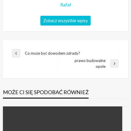
Rafał
Zobacz wszystkie wpisy
Nawigacja
Co może być dowodem zdrady?
Poprzedni
wpisu
prawo budowalne
wpis
Następny
opole
wpis
MOŻE CI SIĘ SPODOBAĆ RÓWNIEŻ