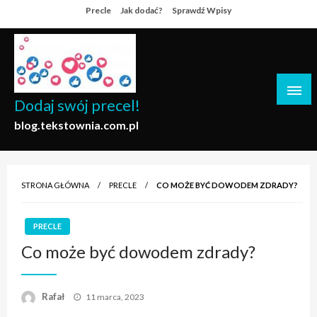
Skip
Precle
Jak dodać?
Sprawdź Wpisy
to
content
Dodaj swój precel!
blog.tekstownia.com.pl
STRONA GŁÓWNA
PRECLE
CO MOŻE BYĆ DOWODEM ZDRADY?
PRECLE
Co może być dowodem zdrady?
Opublikowane
Rafał
11 marca, 2023
w