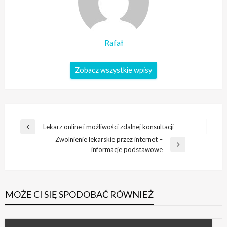
Rafał
Zobacz wszystkie wpisy
Nawigacja
Lekarz online i możliwości zdalnej konsultacji
Poprzedni
wpisu
Zwolnienie lekarskie przez internet –
wpis
Następny
informacje podstawowe
wpis
MOŻE CI SIĘ SPODOBAĆ RÓWNIEŻ