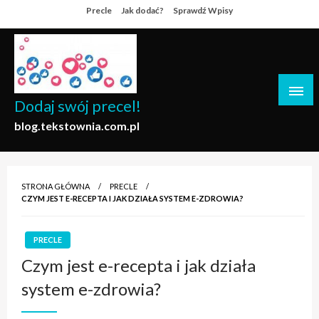
Skip
Precle
Jak dodać?
Sprawdź Wpisy
to
content
Dodaj swój precel!
blog.tekstownia.com.pl
STRONA GŁÓWNA
PRECLE
CZYM JEST E-RECEPTA I JAK DZIAŁA SYSTEM E-ZDROWIA?
PRECLE
Czym jest e-recepta i jak działa
system e-zdrowia?