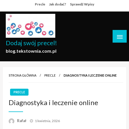
Skip
Precle
Jak dodać?
Sprawdź Wpisy
to
content
Dodaj swój precel!
blog.tekstownia.com.pl
STRONA GŁÓWNA
PRECLE
DIAGNOSTYKA I LECZENIE ONLINE
PRECLE
Diagnostyka i leczenie online
Opublikowane
Rafał
1 kwietnia, 2026
w