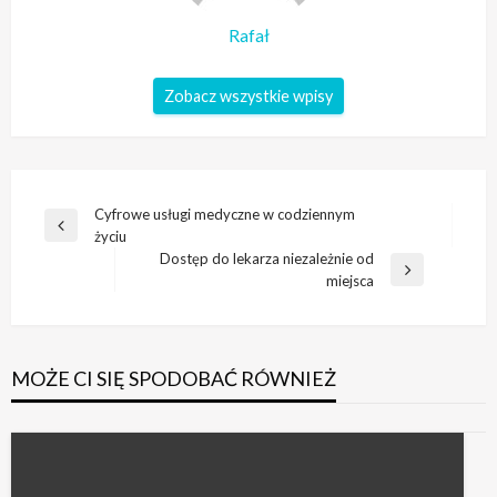
Rafał
Zobacz wszystkie wpisy
Nawigacja
Cyfrowe usługi medyczne w codziennym
Poprzedni
życiu
wpisu
wpis
Dostęp do lekarza niezależnie od
Następny
miejsca
wpis
MOŻE CI SIĘ SPODOBAĆ RÓWNIEŻ