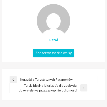
Rafał
Zobacz wszystkie wpisy
Nawigacja
Korzyści z Turystycznych Paszportów
Poprzedni
wpisu
Turcja idealna lokalizacja dla zdobycia
wpis
Następny
obywatelstwa przez zakup nieruchomości
wpis