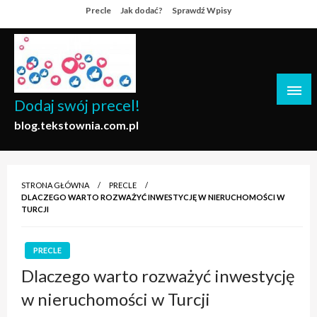
Skip
Precle
Jak dodać?
Sprawdź Wpisy
to
content
Dodaj swój precel!
blog.tekstownia.com.pl
STRONA GŁÓWNA
PRECLE
DLACZEGO WARTO ROZWAŻYĆ INWESTYCJĘ W NIERUCHOMOŚCI W
TURCJI
PRECLE
Dlaczego warto rozważyć inwestycję
w nieruchomości w Turcji