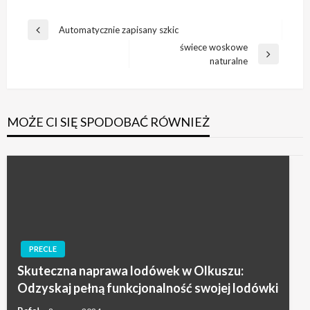
Nawigacja
Automatycznie zapisany szkic
Poprzedni
wpisu
świece woskowe
wpis
Następny
naturalne
wpis
MOŻE CI SIĘ SPODOBAĆ RÓWNIEŻ
PRECLE
Skuteczna naprawa lodówek w Olkuszu:
Odzyskaj pełną funkcjonalność swojej lodówki