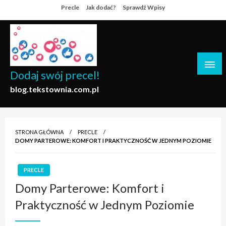
Skip
Precle
Jak dodać?
Sprawdź Wpisy
to
content
Dodaj swój precel!
blog.tekstownia.com.pl
STRONA GŁÓWNA
PRECLE
DOMY PARTEROWE: KOMFORT I PRAKTYCZNOŚĆ W JEDNYM POZIOMIE
PRECLE
Domy Parterowe: Komfort i
Praktyczność w Jednym Poziomie