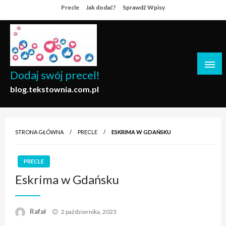
Skip
Precle
Jak dodać?
Sprawdź Wpisy
to
content
Dodaj swój precel!
blog.tekstownia.com.pl
STRONA GŁÓWNA
PRECLE
ESKRIMA W GDAŃSKU
PRECLE
Eskrima w Gdańsku
Opublikowane
Rafał
2 października, 2023
w