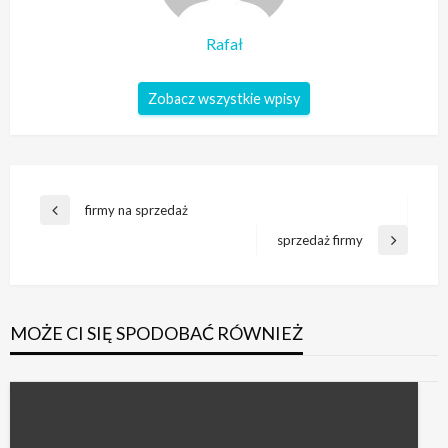
Rafał
Zobacz wszystkie wpisy
Nawigacja
firmy na sprzedaż
Poprzedni
wpisu
wpis
sprzedaż firmy
Następny
wpis
MOŻE CI SIĘ SPODOBAĆ RÓWNIEŻ