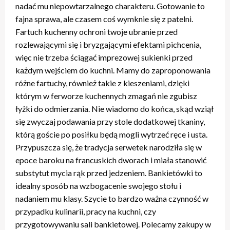
nadać mu niepowtarzalnego charakteru. Gotowanie to
fajna sprawa, ale czasem coś wymknie się z patelni.
Fartuch kuchenny ochroni twoje ubranie przed
rozlewającymi się i bryzgającymi efektami pichcenia,
więc nie trzeba ściągać imprezowej sukienki przed
każdym wejściem do kuchni. Mamy do zaproponowania
różne fartuchy, również takie z kieszeniami, dzięki
którym w ferworze kuchennych zmagań nie zgubisz
łyżki do odmierzania. Nie wiadomo do końca, skąd wziął
się zwyczaj podawania przy stole dodatkowej tkaniny,
którą goście po posiłku będą mogli wytrzeć ręce i usta.
Przypuszcza się, że tradycja serwetek narodziła się w
epoce baroku na francuskich dworach i miała stanowić
substytut mycia rąk przed jedzeniem. Bankietówki to
idealny sposób na wzbogacenie swojego stołu i
nadaniem mu klasy. Szycie to bardzo ważna czynność w
przypadku kulinarii, pracy na kuchni, czy
przygotowywaniu sali bankietowej. Polecamy zakupy w