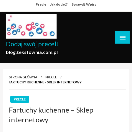
Skip
Precle
Jak dodać?
Sprawdź Wpisy
to
content
Dodaj swój precel!
blog.tekstownia.com.pl
STRONA GŁÓWNA
PRECLE
FARTUCHY KUCHENNE – SKLEP INTERNETOWY
PRECLE
Fartuchy kuchenne – Sklep
internetowy