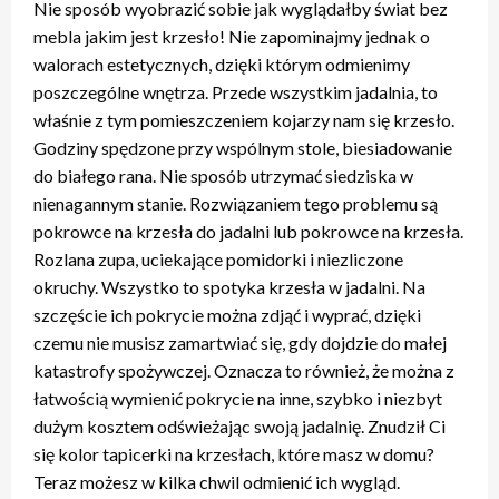
Nie sposób wyobrazić sobie jak wyglądałby świat bez
mebla jakim jest krzesło! Nie zapominajmy jednak o
walorach estetycznych, dzięki którym odmienimy
poszczególne wnętrza. Przede wszystkim jadalnia, to
właśnie z tym pomieszczeniem kojarzy nam się krzesło.
Godziny spędzone przy wspólnym stole, biesiadowanie
do białego rana. Nie sposób utrzymać siedziska w
nienagannym stanie. Rozwiązaniem tego problemu są
pokrowce na krzesła do jadalni lub pokrowce na krzesła.
Rozlana zupa, uciekające pomidorki i niezliczone
okruchy. Wszystko to spotyka krzesła w jadalni. Na
szczęście ich pokrycie można zdjąć i wyprać, dzięki
czemu nie musisz zamartwiać się, gdy dojdzie do małej
katastrofy spożywczej. Oznacza to również, że można z
łatwością wymienić pokrycie na inne, szybko i niezbyt
dużym kosztem odświeżając swoją jadalnię. Znudził Ci
się kolor tapicerki na krzesłach, które masz w domu?
Teraz możesz w kilka chwil odmienić ich wygląd.