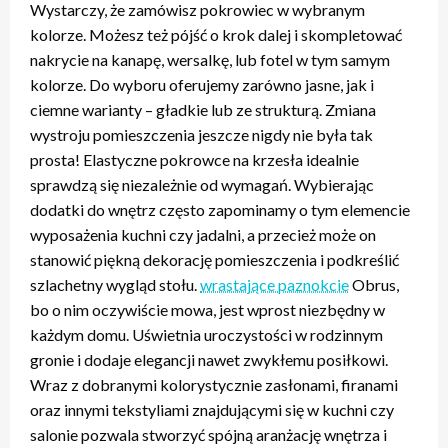
Wystarczy, że zamówisz pokrowiec w wybranym
kolorze. Możesz też pójść o krok dalej i skompletować
nakrycie na kanapę, wersalkę, lub fotel w tym samym
kolorze. Do wyboru oferujemy zarówno jasne, jak i
ciemne warianty – gładkie lub ze strukturą. Zmiana
wystroju pomieszczenia jeszcze nigdy nie była tak
prosta! Elastyczne pokrowce na krzesła idealnie
sprawdzą się niezależnie od wymagań. Wybierając
dodatki do wnętrz często zapominamy o tym elemencie
wyposażenia kuchni czy jadalni, a przecież może on
stanowić piękną dekorację pomieszczenia i podkreślić
szlachetny wygląd stołu.
wrastające paznokcie
Obrus,
bo o nim oczywiście mowa, jest wprost niezbędny w
każdym domu. Uświetnia uroczystości w rodzinnym
gronie i dodaje elegancji nawet zwykłemu posiłkowi.
Wraz z dobranymi kolorystycznie zasłonami, firanami
oraz innymi tekstyliami znajdującymi się w kuchni czy
salonie pozwala stworzyć spójną aranżację wnętrza i