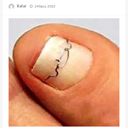
Opublikowane
Rafał
24 lipca, 2022
w