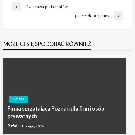
Nawigacja
Dzierżawa parkomatów
Poprzedni
wpisu
wpis
panele dobrej firmy
Następny
wpis
MOŻE CI SIĘ SPODOBAĆ RÓWNIEŻ
PRECLE
Firma sprzątająca Poznań dla firm i osób
prywatnych
Rafał
1 lutego, 2026