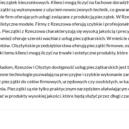
ieczątek kieszonkowych. Klienci mogą liczyć na fachowe dorad
eczątki są wykonywane z użyciem nowoczesnych technik, co gwarant
iele firm oferujących usługi związane z produkcją pieczątek. W R
istyczne modele. Firmy z Rzeszowa oferują szybkie i profesjonal
. Pieczątki z Rzeszowa charakteryzują się wysoką jakością i prec
wnież oferuje szeroki wachlarz usług pieczątkarskich. W mieście d
tów. Olsztyńskie przedsiębiorstwa oferują pieczątki firmowe, os
 temu klienci mogą liczyć na trwałe i estetyczne produkty, które 
adom, Rzeszów i Olsztyn dostępność usług pieczątkarskich jest ba
sne technologie pozwalają na precyzyjne i szybkie wykonanie z
z pieczątki do celów firmowych, urzędowych czy osobistych, w ka
ia. Pieczątki są nie tylko praktycznym narzędziem ułatwiającym
ć w produkty wysokiej jakości, które będą służyć przez długi cza