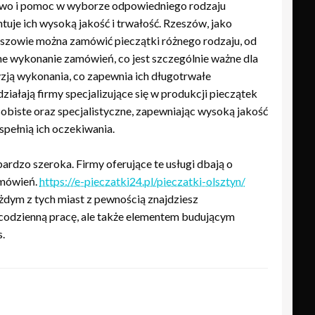
ztwo i pomoc w wyborze odpowiedniego rodzaju
uje ich wysoką jakość i trwałość. Rzeszów, jako
zeszowie można zamówić pieczątki różnego rodzaju, od
ne wykonanie zamówień, co jest szczególnie ważne dla
yzją wykonania, co zapewnia ich długotrwałe
ziałają firmy specjalizujące się w produkcji pieczątek
obiste oraz specjalistyczne, zapewniając wysoką jakość
spełnią ich oczekiwania.
rdzo szeroka. Firmy oferujące te usługi dbają o
amówień.
https://e-pieczatki24.pl/pieczatki-olsztyn/
żdym z tych miast z pewnością znajdziesz
 codzienną pracę, ale także elementem budującym
s.