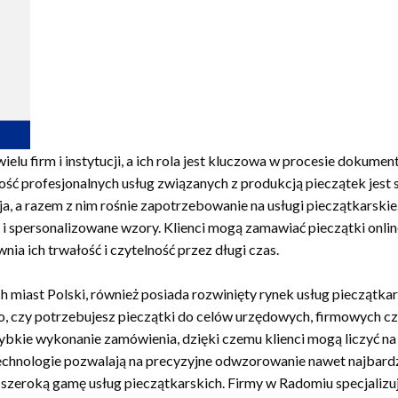
 firm i instytucji, a ich rola jest kluczowa w procesie dokumentac
ść profesjonalnych usług związanych z produkcją pieczątek jest 
ija, a razem z nim rośnie zapotrzebowanie na usługi pieczątkarski
 spersonalizowane wzory. Klienci mogą zamawiać pieczątki online
ia ich trwałość i czytelność przez długi czas.
 miast Polski, również posiada rozwinięty rynek usług pieczątka
o, czy potrzebujesz pieczątki do celów urzędowych, firmowych c
kie wykonanie zamówienia, dzięki czemu klienci mogą liczyć na k
chnologie pozwalają na precyzyjne odwzorowanie nawet najbardz
szeroką gamę usług pieczątkarskich. Firmy w Radomiu specjalizuj