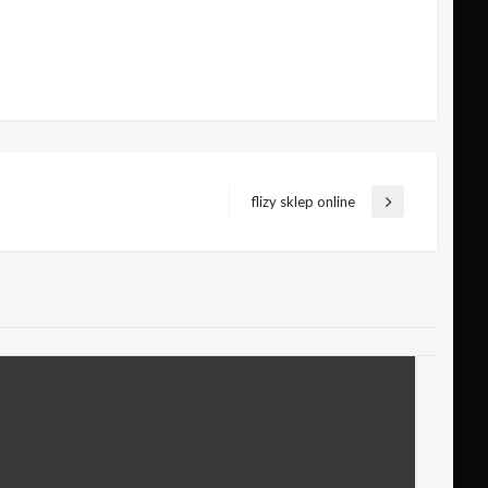
flizy sklep online
Następny
wpis