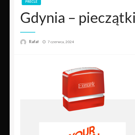
PRECLE
Gdynia – pieczątki 
Opublikowane
Rafał
7 czerwca, 2024
w