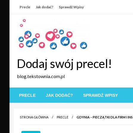
Skip
Precle
Jak dodać?
Sprawdź Wpisy
to
content
Dodaj swój precel!
blog.tekstownia.com.pl
PRECLE
JAK DODAĆ?
SPRAWDŹ WPISY
STRONA GŁÓWNA
PRECLE
GDYNIA – PIECZĄTKI DLA FIRM I IN