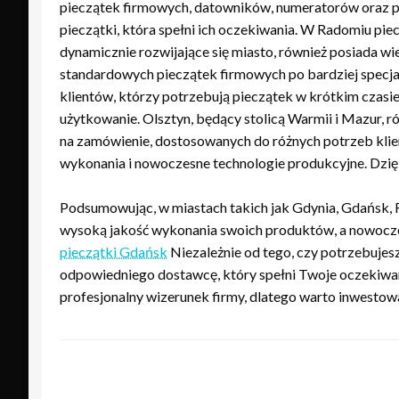
pieczątek firmowych, datowników, numeratorów oraz p
pieczątki, która spełni ich oczekiwania. W Radomiu pi
dynamicznie rozwijające się miasto, również posiada w
standardowych pieczątek firmowych po bardziej specjal
klientów, którzy potrzebują pieczątek w krótkim czasie
użytkowanie. Olsztyn, będący stolicą Warmii i Mazur, ró
na zamówienie, dostosowanych do różnych potrzeb klien
wykonania i nowoczesne technologie produkcyjne. Dzięki
Podsumowując, w miastach takich jak Gdynia, Gdańsk, R
wysoką jakość wykonania swoich produktów, a nowocze
pieczątki Gdańsk
Niezależnie od tego, czy potrzebujes
odpowiedniego dostawcę, który spełni Twoje oczekiwan
profesjonalny wizerunek firmy, dlatego warto inwestowa