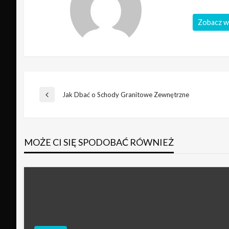
Zobacz w
Nawigacja
Jak Dbać o Schody Granitowe Zewnętrzne
Poprzedni
wpis
wpisu
MOŻE CI SIĘ SPODOBAĆ RÓWNIEŻ