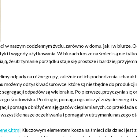
ieci w naszym codziennym życiu, zarówno w domu, jak i w biurze.
tyki i wygody użytkowania. W biurach kosze na śmieci są nie tylk
ją, że utrzymanie porządku staje się prostsze i bardziej przyjemn
imy odpady na różne grupy, zależnie od ich pochodzenia i charakt
emu możemy odzyskiwać surowce, które są niezbędne do produkcji
egregacji odpadów są wielorakie. Po pierwsze, przyczynia się ona
ego środowiska. Po drugie, pomaga ograniczyć zużycie energii i
ji pomaga obniżyć emisję gazów cieplarnianych, co przekłada si
n wszystkie nasze oczekiwania i pomagał w utrzymaniu naszego ot
ienek.html
Kluczowym elementem kosza na śmieci dla dzieci jest z