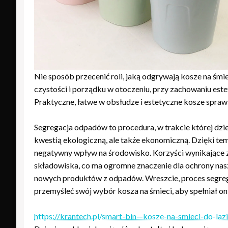
Nie sposób przecenić roli, jaką odgrywają kosze na śm
czystości i porządku w otoczeniu, przy zachowaniu este
Praktyczne, łatwe w obsłudze i estetyczne kosze sprawia
Segregacja odpadów to procedura, w trakcie której dziel
kwestią ekologiczną, ale także ekonomiczną. Dzięki t
negatywny wpływ na środowisko. Korzyści wynikające z s
składowiska, co ma ogromne znaczenie dla ochrony nasz
nowych produktów z odpadów. Wreszcie, proces segregac
przemyśleć swój wybór kosza na śmieci, aby spełniał o
https://krantech.pl/smart-bin—kosze-na-smieci-do-laz