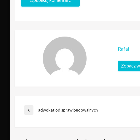
Rafał
Zobacz w
Nawigacja
adwokat od spraw budowalnych
Poprzedni
wpis
wpisu