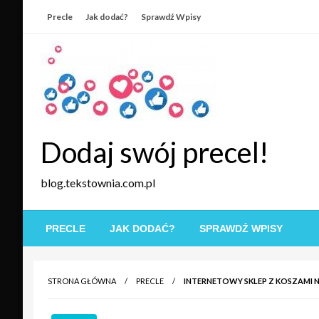
Skip
Precle
Jak dodać?
Sprawdź Wpisy
to
content
Dodaj swój precel!
blog.tekstownia.com.pl
PRECLE
JAK DODAĆ?
SPRAWDŹ WPISY
STRONA GŁÓWNA
PRECLE
INTERNETOWY SKLEP Z KOSZAMI N