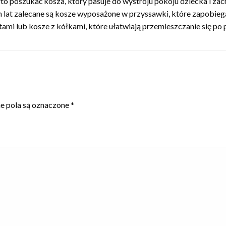
arto poszukać kosza, który pasuje do wystroju pokoju dziecka i z
 lat zalecane są kosze wyposażone w przyssawki, które zapobiega
mi lub kosze z kółkami, które ułatwiają przemieszczanie się po 
 pola są oznaczone
*