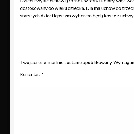
Dzieci zwykle ciekawią różne kształty i kolory, więc w
dostosowany do wieku dziecka. Dla maluchów do trzech
starszych dzieci lepszym wyborem będą kosze z uchwyta
ZOSTAW ODPOWIEDŹ
Twój adres e-mail nie zostanie opublikowany.
Wymagane
Komentarz
*