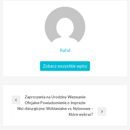
Rafał
Zobacz wszystkie wpisy
Nawigacja
Zaproszenia na Urodziny Wezwanie:
Poprzedni
Oficjalne Powiadomienie o Imprezie
wpisu
wpis
Nici chirurgiczne: Wchłanialne vs. Nylonowe –
Następny
Które wybrać?
wpis