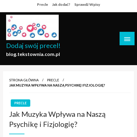
Skip
Precle
Jak dodać?
Sprawdź Wpisy
to
content
Dodaj swój precel!
blog.tekstownia.com.pl
STRONA GŁÓWNA
PRECLE
JAK MUZYKA WPŁYWA NA NASZĄ PSYCHIKĘ I FIZJOLOGIĘ?
PRECLE
Jak Muzyka Wpływa na Naszą
Psychikę i Fizjologię?