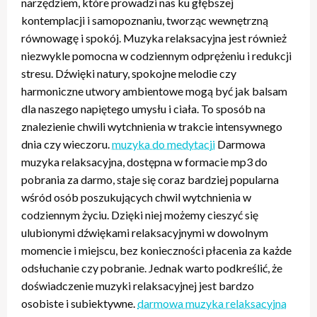
narzędziem, które prowadzi nas ku głębszej
kontemplacji i samopoznaniu, tworząc wewnętrzną
równowagę i spokój. Muzyka relaksacyjna jest również
niezwykle pomocna w codziennym odprężeniu i redukcji
stresu. Dźwięki natury, spokojne melodie czy
harmoniczne utwory ambientowe mogą być jak balsam
dla naszego napiętego umysłu i ciała. To sposób na
znalezienie chwili wytchnienia w trakcie intensywnego
dnia czy wieczoru.
muzyka do medytacji
Darmowa
muzyka relaksacyjna, dostępna w formacie mp3 do
pobrania za darmo, staje się coraz bardziej popularna
wśród osób poszukujących chwil wytchnienia w
codziennym życiu. Dzięki niej możemy cieszyć się
ulubionymi dźwiękami relaksacyjnymi w dowolnym
momencie i miejscu, bez konieczności płacenia za każde
odsłuchanie czy pobranie. Jednak warto podkreślić, że
doświadczenie muzyki relaksacyjnej jest bardzo
osobiste i subiektywne.
darmowa muzyka relaksacyjna