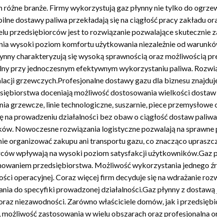
 różne branże. Firmy wykorzystują gaz płynny nie tylko do ogrze
ilne dostawy paliwa przekładają się na ciągłość pracy zakładu o
ielu przedsiębiorców jest to rozwiązanie pozwalające skutecznie
a wysoki poziom komfortu użytkowania niezależnie od warunk
nny charakteryzują się wysoką sprawnością oraz możliwością pr
ny przy jednoczesnym efektywnym wykorzystaniu paliwa. Rozwią
stalacji grzewczych.Profesjonalne dostawy gazu dla biznesu znaj
iębiorstwa doceniają możliwość dostosowania wielkości dostaw 
ia grzewcze, linie technologiczne, suszarnie, piece przemysłowe 
ię na prowadzeniu działalności bez obaw o ciągłość dostaw pali
w. Nowoczesne rozwiązania logistyczne pozwalają na sprawne pl
nie organizować zakupu ani transportu gazu, co znacząco upraszcza
orców wpływają na wysoki poziom satysfakcji użytkowników.Gaz 
nowaniem przedsiębiorstwa. Możliwość wykorzystania jednego źr
ści operacyjnej. Coraz więcej firm decyduje się na wdrażanie roz
nia do specyfiki prowadzonej działalności.Gaz płynny z dostawą
z niezawodności. Zarówno właściciele domów, jak i przedsiębio
 możliwość zastosowania w wielu obszarach oraz profesjonalna or