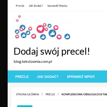
Skip
Precle
Jak dodać?
Sprawdź Wpisy
to
content
Dodaj swój precel!
blog.tekstownia.com.pl
PRECLE
JAK DODAĆ?
SPRAWDŹ WPISY
STRONA GŁÓWNA
PRECLE
KOMPLEKSOWA OBSŁUGA DOSTA