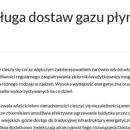
uga dostaw gazu pły
re cieszy się coraz większym zainteresowaniem zarówno wśród wła
ożliwości regularnego zaopatrywania zbiorników użytkownicy mo
a różnego rodzaju urządzeń. Wysoka wydajność energetyczna ora
 paliw wykorzystywanych na co dzień.
ala właścicielom nieruchomości cieszyć się niezależnością ene
 ze zbiornikiem umożliwia efektywne ogrzewanie budynku przez c
iejskich, gdzie dostęp do tradycyjnej infrastruktury energetyc
wa dodatkowo zwiększają atrakcyjność tego rozwiązania.Dostawy