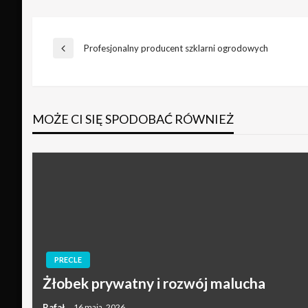
Nawigacja
Profesjonalny producent szklarni ogrodowych
Poprzedni
wpis
wpisu
MOŻE CI SIĘ SPODOBAĆ RÓWNIEŻ
PRECLE
Żłobek prywatny i rozwój malucha
Rafał
16 maja, 2026