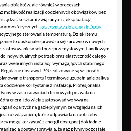
wania obiektów, ale również w procesach
raz możliwość realizacji codziennych obowiązków bez
 zarządzać kosztami związanymi z eksploatacją
ów atmosferycznych.
gaz płynny z dostawą do firmy
ecyzyjnego sterowania temperaturą. Dzięki temu
zanie to doskonale sprawdza się zarówno w nowych
duje zastosowanie w sektorze przemysłowym, handlowym,
do indywidualnych potrzeb oraz elastyczność całego
oraz wiele innych instalacji wymagających stabilnego
wa.Regularne dostawy LPG realizowane są w sposób
anowanie transportu i terminowe uzupełnianie paliwa
 codzienne korzystanie z instalacji. Profesjonalna
płynny w zastosowaniach firmowych pozwala na
ódła energii do wielu zastosowań wpływa na
wiązań opartych na gazie płynnym ze względu na ich
 jest rozwiązaniem, które odpowiada na potrzeby
rcy mogą korzystać z energii dostępnej dokładnie
ganizacja dostaw sprawiają, że gaz płynny pozostaje