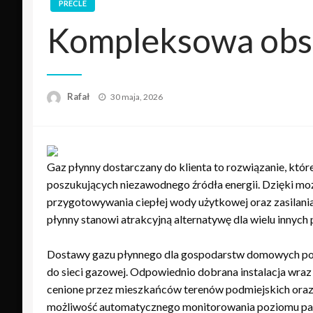
PRECLE
Kompleksowa obsł
Opublikowane
Rafał
30 maja, 2026
w
Gaz płynny dostarczany do klienta to rozwiązanie, któ
poszukujących niezawodnego źródła energii. Dzięki m
przygotowywania ciepłej wody użytkowej oraz zasilani
płynny stanowi atrakcyjną alternatywę dla wielu innych
Dostawy gazu płynnego dla gospodarstw domowych pozw
do sieci gazowej. Odpowiednio dobrana instalacja wraz
cenione przez mieszkańców terenów podmiejskich oraz w
możliwość automatycznego monitorowania poziomu pali