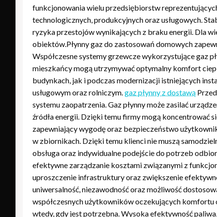
funkcjonowania wielu przedsiębiorstw reprezentujących
technologicznych, produkcyjnych oraz usługowych. Stab
ryzyka przestojów wynikających z braku energii. Dla w
obiektów.Płynny gaz do zastosowań domowych zapewni
Współczesne systemy grzewcze wykorzystujące gaz pły
mieszkańcy mogą utrzymywać optymalny komfort ciepl
budynkach, jak i podczas modernizacji istniejących in
usługowym oraz rolniczym.
gaz płynny z dostawą
Przeds
systemu zaopatrzenia. Gaz płynny może zasilać urządzen
źródła energii. Dzięki temu firmy mogą koncentrować s
zapewniający wygodę oraz bezpieczeństwo użytkownikó
w zbiornikach. Dzięki temu klienci nie muszą samodziel
obsługa oraz indywidualne podejście do potrzeb odbi
efektywne zarządzanie kosztami związanymi z funkcjo
uproszczenie infrastruktury oraz zwiększenie efektywno
uniwersalność, niezawodność oraz możliwość dostosowa
współczesnych użytkowników oczekujących komfortu ora
wtedy, gdy jest potrzebna. Wysoka efektywność paliwa,