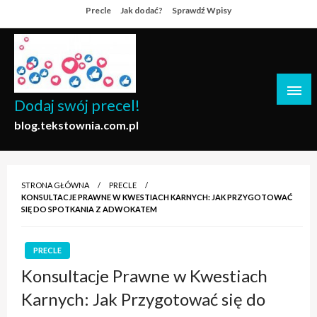
Skip
Precle
Jak dodać?
Sprawdź Wpisy
to
content
Dodaj swój precel!
blog.tekstownia.com.pl
STRONA GŁÓWNA
PRECLE
KONSULTACJE PRAWNE W KWESTIACH KARNYCH: JAK PRZYGOTOWAĆ
SIĘ DO SPOTKANIA Z ADWOKATEM
PRECLE
Konsultacje Prawne w Kwestiach
Karnych: Jak Przygotować się do