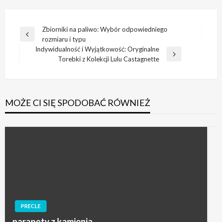
Nawigacja
Zbiorniki na paliwo: Wybór odpowiedniego
Poprzedni
rozmiaru i typu
wpisu
wpis
Indywidualność i Wyjątkowość: Oryginalne
Następny
Torebki z Kolekcji Lulu Castagnette
wpis
MOŻE CI SIĘ SPODOBAĆ RÓWNIEŻ
PRECLE
parapety z kamienia