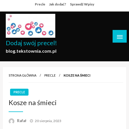
Skip
Precle
Jak dodać?
Sprawdź Wpisy
to
content
Dodaj swój precel!
blog.tekstownia.com.pl
STRONA GŁÓWNA
PRECLE
KOSZE NA ŚMIECI
PRECLE
Kosze na śmieci
Opublikowane
Rafał
20 sierpnia, 2023
w