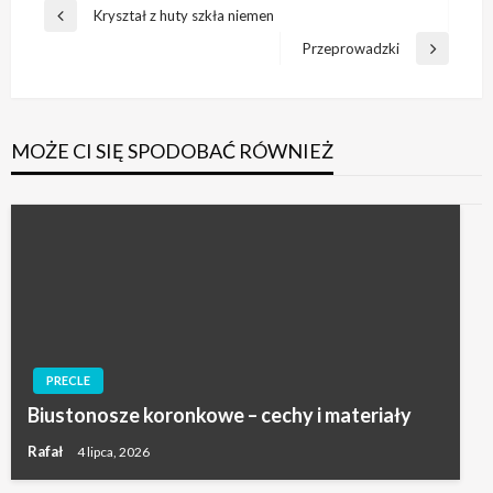
Nawigacja
Kryształ z huty szkła niemen
Poprzedni
wpisu
wpis
Przeprowadzki
Następny
wpis
MOŻE CI SIĘ SPODOBAĆ RÓWNIEŻ
PRECLE
Biustonosze koronkowe – cechy i materiały
Rafał
4 lipca, 2026