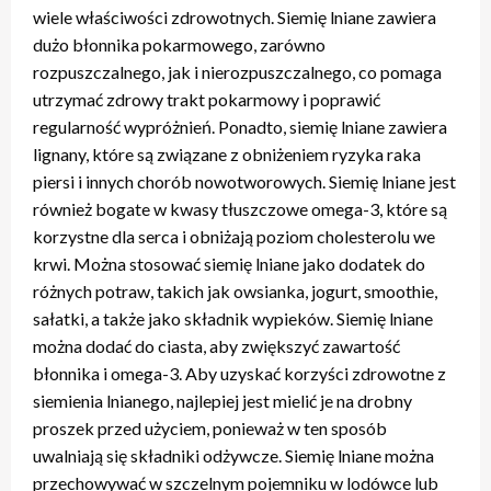
wiele właściwości zdrowotnych. Siemię lniane zawiera
dużo błonnika pokarmowego, zarówno
rozpuszczalnego, jak i nierozpuszczalnego, co pomaga
utrzymać zdrowy trakt pokarmowy i poprawić
regularność wypróżnień. Ponadto, siemię lniane zawiera
lignany, które są związane z obniżeniem ryzyka raka
piersi i innych chorób nowotworowych. Siemię lniane jest
również bogate w kwasy tłuszczowe omega-3, które są
korzystne dla serca i obniżają poziom cholesterolu we
krwi. Można stosować siemię lniane jako dodatek do
różnych potraw, takich jak owsianka, jogurt, smoothie,
sałatki, a także jako składnik wypieków. Siemię lniane
można dodać do ciasta, aby zwiększyć zawartość
błonnika i omega-3. Aby uzyskać korzyści zdrowotne z
siemienia lnianego, najlepiej jest mielić je na drobny
proszek przed użyciem, ponieważ w ten sposób
uwalniają się składniki odżywcze. Siemię lniane można
przechowywać w szczelnym pojemniku w lodówce lub