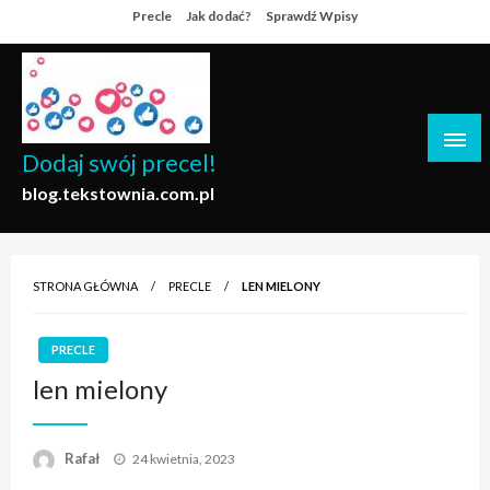
Skip
Precle
Jak dodać?
Sprawdź Wpisy
to
content
Dodaj swój precel!
blog.tekstownia.com.pl
STRONA GŁÓWNA
PRECLE
LEN MIELONY
PRECLE
len mielony
Opublikowane
Rafał
24 kwietnia, 2023
w