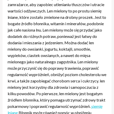
zamrażarce, aby zapobiec utlenianiu tłuszczów i utracie
wartości odżywczych. Len mielony to po prostu siemię
lniane, które zostało zmielone na drobny proszek. Jest to
bogate źródło błonnika, witamin i minerałów, podobnie
jak całe nasiona lnu. Len mielony może się przydać jako
dodatek do różnych potraw, ponieważ jest łatwy do
dodania i mieszania z jedzeniem. Można dodać len
mielony do owsianki, jogurtu, koktajli, smoothie,
wypieków, ciastek owsianych, a nawet do mięsa
mielonego jako naturalnego zagęstnika. Len mielony
może przyczynić się do poprawy trawienia, poprawić
regularność wypróżnień, obniżyć poziom cholesterolu we
krwi, a także zapobiegać chorobom serca i cukrzycy. len
mielony jest korzystny dla zdrowia i samopoczucia z
kilku powodów. Po pierwsze, len mielony jest bogatym
źródłem błonnika, który pomaga utrzymać zdrowy trakt
pokarmowy i poprawić regularność wypróżnień.
siemię
lniane
Błonnik może również pomóc w obniżeniu