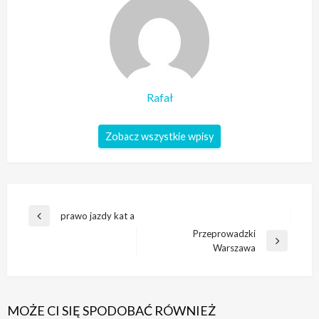
Rafał
Zobacz wszystkie wpisy
Nawigacja
prawo jazdy kat a
Poprzedni
wpisu
Przeprowadzki
wpis
Następny
Warszawa
wpis
MOŻE CI SIĘ SPODOBAĆ RÓWNIEŻ