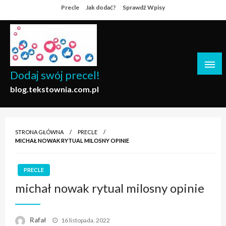
Skip
Precle
Jak dodać?
Sprawdź Wpisy
to
content
Dodaj swój precel!
blog.tekstownia.com.pl
STRONA GŁÓWNA
PRECLE
MICHAŁ NOWAK RYTUAL MILOSNY OPINIE
PRECLE
michał nowak rytual milosny opinie
Opublikowane
Rafał
16 listopada, 2022