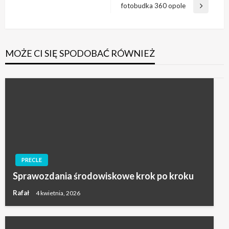
wpisu
wpis
fotobudka 360 opole
Następny
wpis
MOŻE CI SIĘ SPODOBAĆ RÓWNIEŻ
PRECLE
Sprawozdania środowiskowe krok po kroku
Rafał
4 kwietnia, 2026