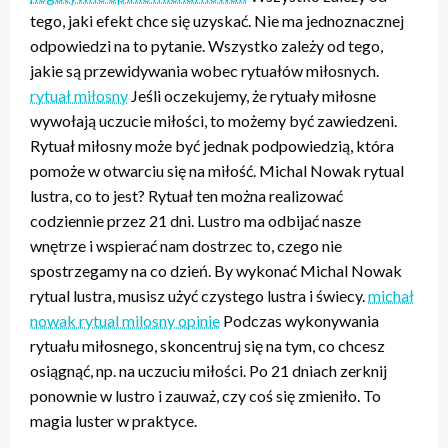
tego, jaki efekt chce się uzyskać. Nie ma jednoznacznej
odpowiedzi na to pytanie. Wszystko zależy od tego,
jakie są przewidywania wobec rytuałów miłosnych.
rytuał miłosny
Jeśli oczekujemy, że rytuały miłosne
wywołają uczucie miłości, to możemy być zawiedzeni.
Rytuał miłosny może być jednak podpowiedzią, która
pomoże w otwarciu się na miłość. Michal Nowak rytual
lustra, co to jest? Rytuał ten można realizować
codziennie przez 21 dni. Lustro ma odbijać nasze
wnętrze i wspierać nam dostrzec to, czego nie
spostrzegamy na co dzień. By wykonać Michal Nowak
rytual lustra, musisz użyć czystego lustra i świecy.
michał
nowak rytual milosny opinie
Podczas wykonywania
rytuału miłosnego, skoncentruj się na tym, co chcesz
osiągnąć, np. na uczuciu miłości. Po 21 dniach zerknij
ponownie w lustro i zauważ, czy coś się zmieniło. To
magia luster w praktyce.