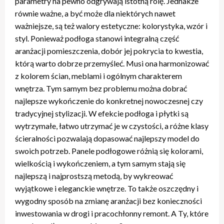
parametry na pewno odgrywają istotną rolę. Jednakże
równie ważne, a być może dla niektórych nawet
ważniejsze, są też walory estetyczne: kolorystyka, wzór i
styl. Ponieważ podłoga stanowi integralną część
aranżacji pomieszczenia, dobór jej pokrycia to kwestia,
którą warto dobrze przemyśleć. Musi ona harmonizować
z kolorem ścian, meblami i ogólnym charakterem
wnętrza. Tym samym bez problemu można dobrać
najlepsze wykończenie do konkretnej nowoczesnej czy
tradycyjnej stylizacji. W efekcie podłoga i płytki są
wytrzymałe, łatwo utrzymać je w czystości, a różne klasy
ścieralności pozwalają dopasować najlepszy model do
swoich potrzeb. Panele podłogowe różnią się kolorami,
wielkością i wykończeniem, a tym samym stają się
najlepszą i najprostszą metodą, by wykreować
wyjątkowe i eleganckie wnętrze. To także oszczędny i
wygodny sposób na zmianę aranżacji bez konieczności
inwestowania w drogi i pracochłonny remont. A Ty, które