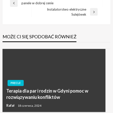
Nawigacja
panele w dobrej cenie
Poprzedni
wpisu
Instalatorstwo elektryczne
wpis
Następny
Sulejówek
wpis
MOŻE CI SIĘ SPODOBAĆ RÓWNIEŻ
PRECLE
Terapia dla par i rodzin w Gdyni pomoc w
rozwiązywaniu konfliktów
Rafał
18 czerwca, 2024