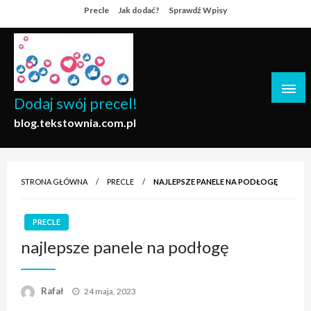
Skip
Precle
Jak dodać?
Sprawdź Wpisy
to
content
Dodaj swój precel!
blog.tekstownia.com.pl
STRONA GŁÓWNA
PRECLE
NAJLEPSZE PANELE NA PODŁOGĘ
PRECLE
najlepsze panele na podłogę
Opublikowane
Rafał
24 maja, 2023
w