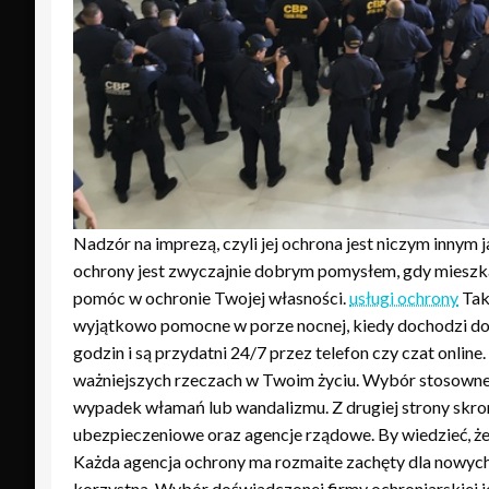
Nadzór na imprezą, czyli jej ochrona jest niczym inny
ochrony jest zwyczajnie dobrym pomysłem, gdy mieszk
pomóc w ochronie Twojej własności.
usługi ochrony
Tak
wyjątkowo pomocne w porze nocnej, kiedy dochodzi do w
godzin i są przydatni 24/7 przez telefon czy czat online.
ważniejszych rzeczach w Twoim życiu. Wybór stosownego
wypadek włamań lub wandalizmu. Z drugiej strony skrom
ubezpieczeniowe oraz agencje rządowe. By wiedzieć, że 
Każda agencja ochrony ma rozmaite zachęty dla nowych 
korzystna. Wybór doświadczonej firmy ochroniarskiej 