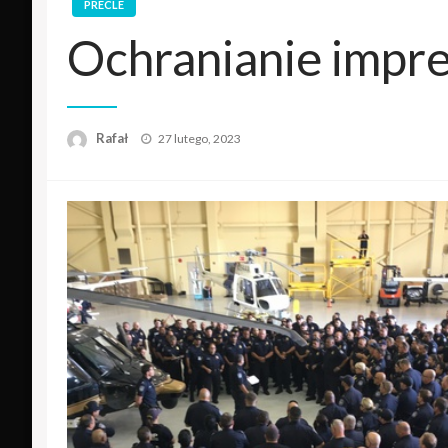
PRECLE
Ochranianie impr
Opublikowane
Rafał
27 lutego, 2023
w