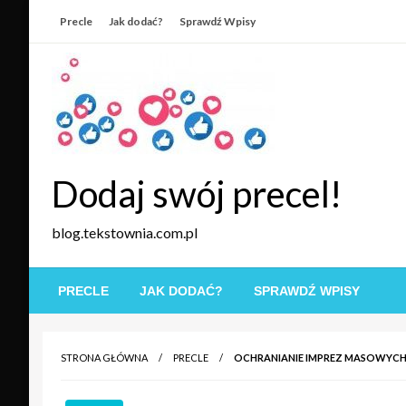
Skip
Precle
Jak dodać?
Sprawdź Wpisy
to
content
Dodaj swój precel!
blog.tekstownia.com.pl
PRECLE
JAK DODAĆ?
SPRAWDŹ WPISY
STRONA GŁÓWNA
PRECLE
OCHRANIANIE IMPREZ MASOWYC