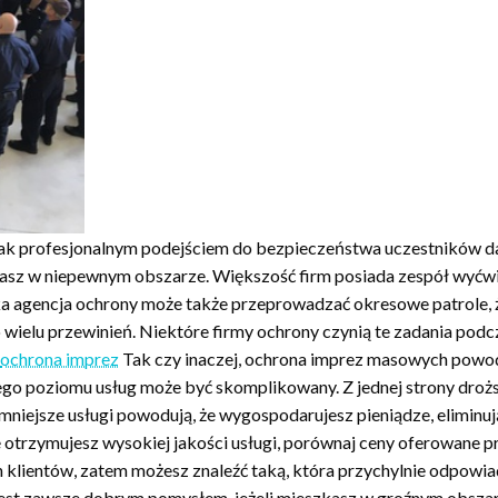
m jak profesjonalnym podejściem do bezpieczeństwa uczestników 
asz w niepewnym obszarze. Większość firm posiada zespół wyćwi
a agencja ochrony może także przeprowadzać okresowe patrole, 
ielu przewinień. Niektóre firmy ochrony czynią te zadania podcz
ochrona imprez
Tak czy inaczej, ochrona imprez masowych powodu
 poziomu usług może być skomplikowany. Z jednej strony droższe 
niejsze usługi powodują, że wygospodarujesz pieniądze, eliminuj
otrzymujesz wysokiej jakości usługi, porównaj ceny oferowane prz
klientów, zatem możesz znaleźć taką, która przychylnie odpowia
jest zawsze dobrym pomysłem, jeżeli mieszkasz w groźnym obszar