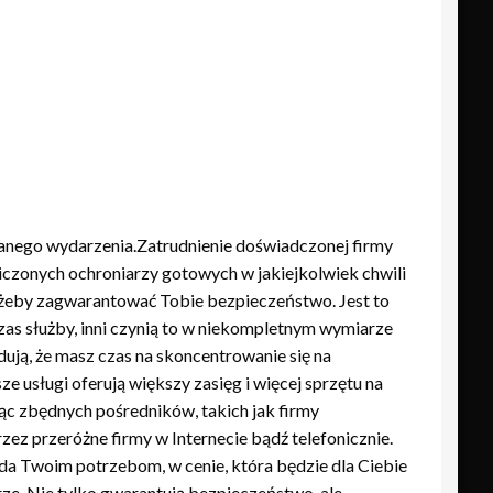
danego wydarzenia.Zatrudnienie doświadczonej firmy
czonych ochroniarzy gotowych w jakiejkolwiek chwili
żeby zagwarantować Tobie bezpieczeństwo. Jest to
as służby, inni czynią to w niekompletnym wymiarze
ją, że masz czas na skoncentrowanie się na
usługi oferują większy zasięg i więcej sprzętu na
ąc zbędnych pośredników, takich jak firmy
ez przeróżne firmy w Internecie bądź telefonicznie.
da Twoim potrzebom, w cenie, która będzie dla Ciebie
ze. Nie tylko gwarantują bezpieczeństwo, ale