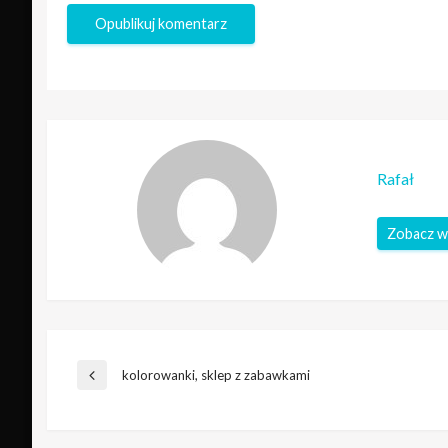
Rafał
Zobacz w
Nawigacja
kolorowanki, sklep z zabawkami
Poprzedni
wpis
wpisu