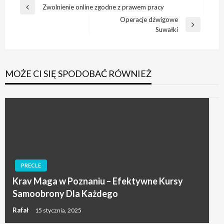
Nawigacja
Zwolnienie online zgodne z prawem pracy
Poprzedni
wpisu
Operacje dźwigowe
wpis
Następny
Suwałki
wpis
MOŻE CI SIĘ SPODOBAĆ RÓWNIEŻ
PRECLE
Krav Maga w Poznaniu – Efektywne Kursy
Samoobrony Dla Każdego
Rafał
15 stycznia, 2025