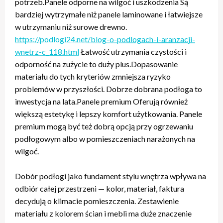
potrzeb.Panele odporne na wilgoć i uszkodzenia Są
bardziej wytrzymałe niż panele laminowane i łatwiejsze
w utrzymaniu niż surowe drewno.
https://podlogi24.net/blog-o-podlogach-i-aranzacji-
wnetrz-c_118.html
Łatwość utrzymania czystości i
odporność na zużycie to duży plus.Dopasowanie
materiału do tych kryteriów zmniejsza ryzyko
problemów w przyszłości. Dobrze dobrana podłoga to
inwestycja na lata.Panele premium Oferują również
większą estetykę i lepszy komfort użytkowania. Panele
premium mogą być też dobrą opcją przy ogrzewaniu
podłogowym albo w pomieszczeniach narażonych na
wilgoć.
Dobór podłogi jako fundament stylu wnętrza wpływa na
odbiór całej przestrzeni — kolor, materiał, faktura
decydują o klimacie pomieszczenia. Zestawienie
materiału z kolorem ścian i mebli ma duże znaczenie