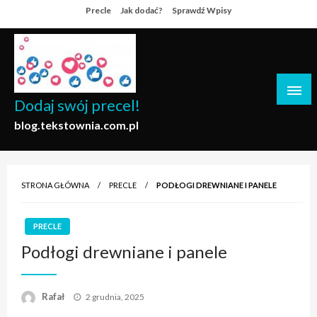
Skip
Precle
Jak dodać?
Sprawdź Wpisy
to
content
Dodaj swój precel!
blog.tekstownia.com.pl
STRONA GŁÓWNA
PRECLE
PODŁOGI DREWNIANE I PANELE
PRECLE
Podłogi drewniane i panele
Opublikowane
Rafał
2 grudnia, 2025
w