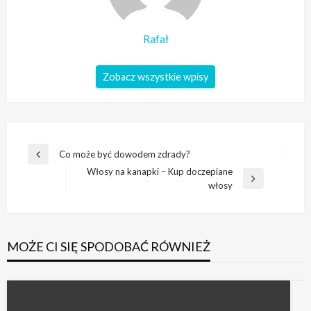
Rafał
Zobacz wszystkie wpisy
Nawigacja
Co może być dowodem zdrady?
Poprzedni
wpisu
Włosy na kanapki – Kup doczepiane
wpis
Następny
włosy
wpis
MOŻE CI SIĘ SPODOBAĆ RÓWNIEŻ