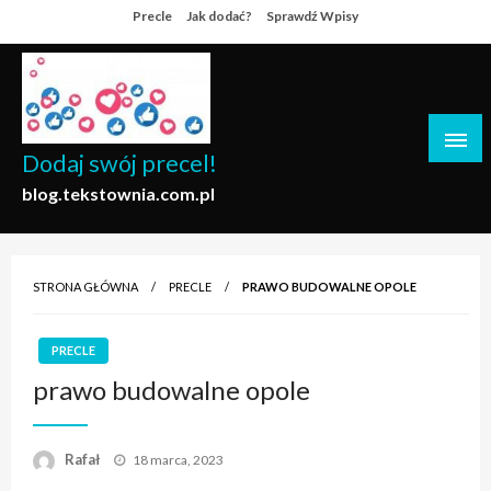
Skip
Precle
Jak dodać?
Sprawdź Wpisy
to
content
Dodaj swój precel!
blog.tekstownia.com.pl
STRONA GŁÓWNA
PRECLE
PRAWO BUDOWALNE OPOLE
PRECLE
prawo budowalne opole
Opublikowane
Rafał
18 marca, 2023
w