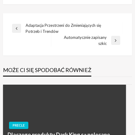
Nawigacja
Adaptacja Przestrzeni do Zmieniających się
Poprzedni
Potrzeb i Trendów
wpisu
wpis
Automatycznie zapisany
Następny
szkic
wpis
MOŻE CI SIĘ SPODOBAĆ RÓWNIEŻ
PRECLE
Dlaczego produkty Dark King są polecane