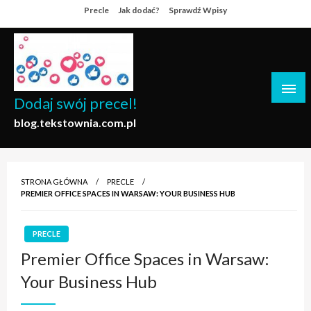
Skip
Precle
Jak dodać?
Sprawdź Wpisy
to
content
Dodaj swój precel!
blog.tekstownia.com.pl
STRONA GŁÓWNA
PRECLE
PREMIER OFFICE SPACES IN WARSAW: YOUR BUSINESS HUB
PRECLE
Premier Office Spaces in Warsaw:
Your Business Hub