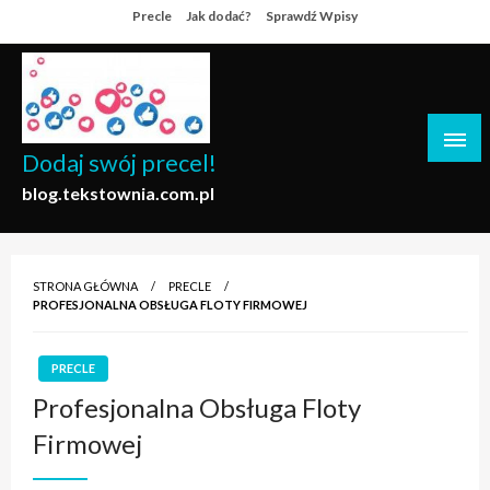
Skip
Precle
Jak dodać?
Sprawdź Wpisy
to
content
Dodaj swój precel!
blog.tekstownia.com.pl
STRONA GŁÓWNA
PRECLE
PROFESJONALNA OBSŁUGA FLOTY FIRMOWEJ
PRECLE
Profesjonalna Obsługa Floty
Firmowej