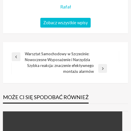
Rafał
Zobacz wszystkie wpisy
Nawigacja
Warsztat Samochodowy w Szczecinie:
Poprzedni
Nowoczesne Wyposażenie i Narzędzia
wpisu
wpis
Szybka reakcja: znaczenie efektywnego
Następny
montażu alarmów
wpis
MOŻE CI SIĘ SPODOBAĆ RÓWNIEŻ