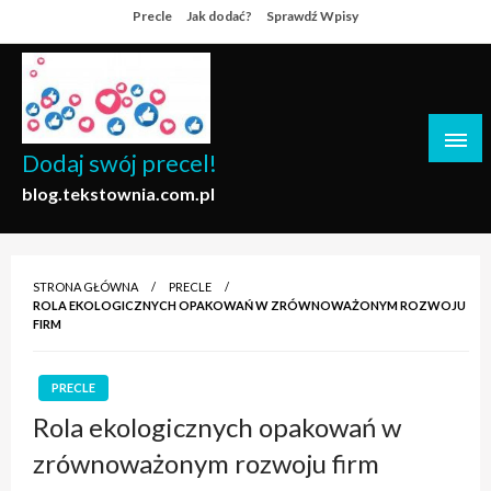
Skip
Precle
Jak dodać?
Sprawdź Wpisy
to
content
Dodaj swój precel!
blog.tekstownia.com.pl
STRONA GŁÓWNA
PRECLE
ROLA EKOLOGICZNYCH OPAKOWAŃ W ZRÓWNOWAŻONYM ROZWOJU
FIRM
PRECLE
Rola ekologicznych opakowań w
zrównoważonym rozwoju firm