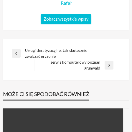
Rafał
Zobacz wszystkie wpisy
Nawigacja
Usługi deratyzacyjne: Jak skutecznie
Poprzedni
zwalczać gryzonie
wpisu
wpis
serwis komputerowy poznań
Następny
grunwald
wpis
MOŻE CI SIĘ SPODOBAĆ RÓWNIEŻ