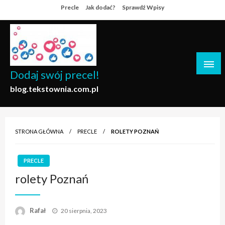
Skip
Precle
Jak dodać?
Sprawdź Wpisy
to
content
Dodaj swój precel!
blog.tekstownia.com.pl
STRONA GŁÓWNA
PRECLE
ROLETY POZNAŃ
PRECLE
rolety Poznań
Opublikowane
Rafał
20 sierpnia, 2023
w