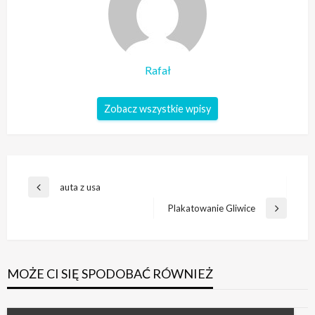
Rafał
Zobacz wszystkie wpisy
Nawigacja
auta z usa
Poprzedni
wpisu
wpis
Plakatowanie Gliwice
Następny
wpis
MOŻE CI SIĘ SPODOBAĆ RÓWNIEŻ