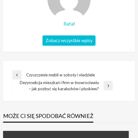
Rafał
Zobacz wszystkie wpisy
Nawigacja
Czyszczenie mebli w soboty i niedziele
Poprzedni
wpisu
Dezynsekcja mieszkań i firm w Inowrocławiu
wpis
Następny
– jak pozbyć się karaluchów i pluskiew?
wpis
MOŻE CI SIĘ SPODOBAĆ RÓWNIEŻ