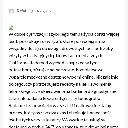
Opublikowane
Rafał
3 lipca, 2025
w
W dobie cyfryzacji i szybkiego tempa życia coraz więcej
osób poszukuje rozwiązań, które pozwalają im na
wygodny dostęp do usług zdrowotnych bez potrzeby
wizyty w tradycyjnych placówkach medycznych.
Platforma Radamed wychodzi naprzeciw tym
potrzebom, oferując nowoczesne, kompleksowe
wsparcie medyczne dostępne w pełni online. Niezależnie
od tego, czy potrzebujesz recepty na leki, zwolnienia
lekarskiego, czy skierowania na badania diagnostyczne,
takie jak badania krwi, rentgen, czy tomografia,
Radamed zapewnia łatwy, szybki i całkowicie zdalny
proces, który oszczędza czas i eliminuje konieczność
osobistych wizyt u lekarzy. Wszystkie te usługi są
dostępne w trybie 24/7, co oznacza, że o dowolnej porze