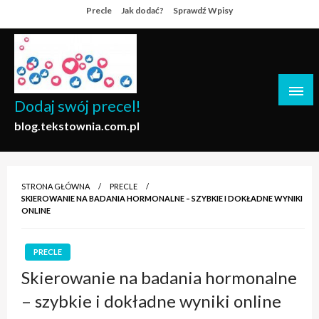
Skip
Precle
Jak dodać?
Sprawdź Wpisy
to
content
Dodaj swój precel!
blog.tekstownia.com.pl
STRONA GŁÓWNA
PRECLE
SKIEROWANIE NA BADANIA HORMONALNE – SZYBKIE I DOKŁADNE WYNIKI
ONLINE
PRECLE
Skierowanie na badania hormonalne
– szybkie i dokładne wyniki online