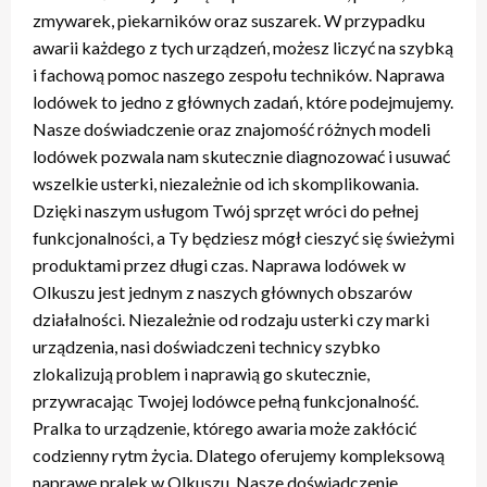
zmywarek, piekarników oraz suszarek. W przypadku
awarii każdego z tych urządzeń, możesz liczyć na szybką
i fachową pomoc naszego zespołu techników. Naprawa
lodówek to jedno z głównych zadań, które podejmujemy.
Nasze doświadczenie oraz znajomość różnych modeli
lodówek pozwala nam skutecznie diagnozować i usuwać
wszelkie usterki, niezależnie od ich skomplikowania.
Dzięki naszym usługom Twój sprzęt wróci do pełnej
funkcjonalności, a Ty będziesz mógł cieszyć się świeżymi
produktami przez długi czas. Naprawa lodówek w
Olkuszu jest jednym z naszych głównych obszarów
działalności. Niezależnie od rodzaju usterki czy marki
urządzenia, nasi doświadczeni technicy szybko
zlokalizują problem i naprawią go skutecznie,
przywracając Twojej lodówce pełną funkcjonalność.
Pralka to urządzenie, którego awaria może zakłócić
codzienny rytm życia. Dlatego oferujemy kompleksową
naprawę pralek w Olkuszu. Nasze doświadczenie