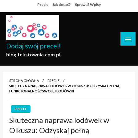
Skip
Precle
Jak dodać?
Sprawdź Wpisy
to
content
Dodaj swój precel!
blog.tekstownia.com.pl
STRONA GŁÓWNA
PRECLE
SKUTECZNA NAPRAWA LODÓWEK W OLKUSZU: ODZYSKAJ PEŁNĄ
FUNKCJONALNOŚĆ SWOJEJ LODÓWKI
PRECLE
Skuteczna naprawa lodówek w
Olkuszu: Odzyskaj pełną