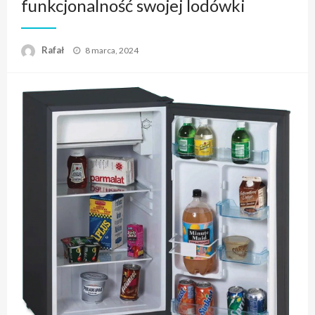
funkcjonalność swojej lodówki
Opublikowane
Rafał
8 marca, 2024
w