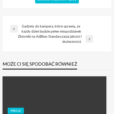
Nawigacja
Gadżety do kampera, które sprawią, że
Poprzedni
każdy dzień będzie pełen niespodzianek
wpisu
wpis
Zbiorniki na AdBlue: Standaryzacja jakości i
Następny
skuteczności.
wpis
MOŻE CI SIĘ SPODOBAĆ RÓWNIEŻ
PRECLE