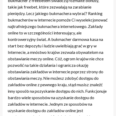
bukmacher z freebetem świadczą rozmaite bonusy,
takie jak freebet, które zezwalają na zarabianie
pieniędzy. Lecz jakiego bukmachera wybrać? Ranking
bukmacherów w internecie pomoże Ci wyselekcjonować
najtrafniejszego bukmachera internetowego. Zakłady
online to w szczególności interesujący, ale
kontrowersyjny świat. A bukmacher darmowa kasa na
start bez depozytu i ludzie uwielbiają grać w gry w
Internecie, a mnóstwo krajów zezwala obywatelom na
obstawianie meczy online. Cóż, ogrom krajów nie chce
pozwolić na takie działania i ogranicza okazję
obstawiania zakładów w internecie poprzez strony do
obstawiania meczy. Nie możesz zdobyć dostępu do
zakładów online z pewnego kraju, stąd musisz znaleźć
inny sposób na pozyskanie dostępu do nich. Funkcjonuje
bardzo wiele sposobów na uzyskanie dostępu do
zakładów w internecie. Jednym ze sposobów na
uzyskanie dostępu do zakładów online jest