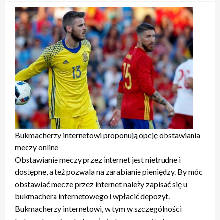
Bukmacherzy internetowi proponują opcję obstawiania
meczy online
Obstawianie meczy przez internet jest nietrudne i
dostępne, a też pozwala na zarabianie pieniędzy. By móc
obstawiać mecze przez internet należy zapisać się u
bukmachera internetowego i wpłacić depozyt.
Bukmacherzy internetowi, w tym w szczególności