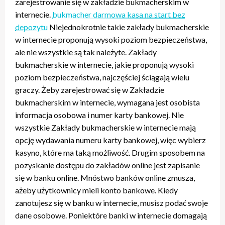
zarejestrowanie się w zakładzie bukmacherskim w
internecie.
bukmacher darmowa kasa na start bez
depozytu
Niejednokrotnie takie zakłady bukmacherskie
w internecie proponują wysoki poziom bezpieczeństwa,
ale nie wszystkie są tak należyte. Zakłady
bukmacherskie w internecie, jakie proponują wysoki
poziom bezpieczeństwa, najczęściej ściągają wielu
graczy. Żeby zarejestrować się w Zakładzie
bukmacherskim w internecie, wymagana jest osobista
informacja osobowa i numer karty bankowej. Nie
wszystkie Zakłady bukmacherskie w internecie mają
opcję wydawania numeru karty bankowej, więc wybierz
kasyno, które ma taką możliwość. Drugim sposobem na
pozyskanie dostępu do zakładów online jest zapisanie
się w banku online. Mnóstwo banków online zmusza,
ażeby użytkownicy mieli konto bankowe. Kiedy
zanotujesz się w banku w internecie, musisz podać swoje
dane osobowe. Poniektóre banki w internecie domagają