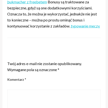
bukmacher z freebetem
Bonusy są traktowane za
bezpieczne, gdyż są one dodatkowymi korzyściami.
Oznacza to, że można je wykorzystać, jednakże nie jest
to konieczne – można po prostu ominąć bonus i
kontynuować korzystanie z zakładów.
typowanie meczy
ZOSTAW ODPOWIEDŹ
Twój adres e-mail nie zostanie opublikowany.
Wymagane pola są oznaczone
*
Komentarz
*