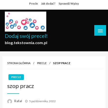
Skip
Precle
Jak dodać?
Sprawdź Wpisy
to
content
Dodaj swój precel!
blog.tekstownia.com.pl
STRONA GŁÓWNA
PRECLE
SZOP PRACZ
PRECLE
szop pracz
Opublikowane
Rafał
5 października, 2022
w