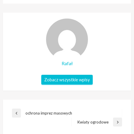
Rafał
Zobacz wszystkie wpisy
Nawigacja
ochrona imprez masowych
Poprzedni
wpisu
wpis
Kwiaty ogrodowe
Następny
wpis