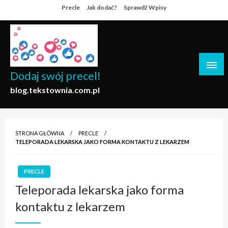
Skip
Precle
Jak dodać?
Sprawdź Wpisy
to
content
Dodaj swój precel!
blog.tekstownia.com.pl
STRONA GŁÓWNA
PRECLE
TELEPORADA LEKARSKA JAKO FORMA KONTAKTU Z LEKARZEM
PRECLE
Teleporada lekarska jako forma
kontaktu z lekarzem