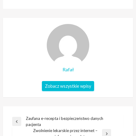
Rafał
Zobacz wszystkie wpisy
Nawigacja
Zaufana e-recepta i bezpieczeństwo danych
Poprzedni
pacjenta
wpisu
wpis
Zwolnienie lekarskie przez internet –