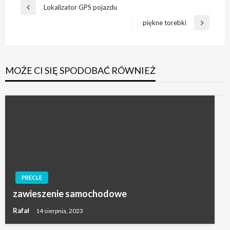
Nawigacja
Lokalizator GPS pojazdu
Poprzedni
wpisu
wpis
piękne torebki
Następny
wpis
MOŻE CI SIĘ SPODOBAĆ RÓWNIEŻ
PRECLE
zawieszenie samochodowe
Rafał
14 sierpnia, 2023