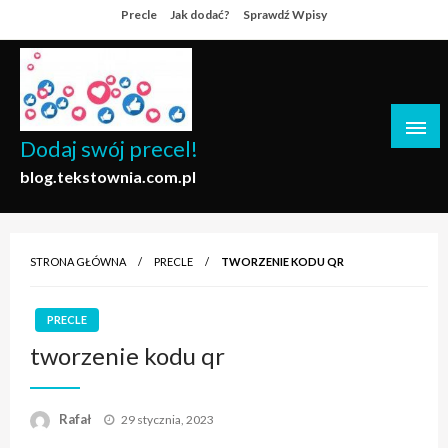
Skip
Precle
Jak dodać?
Sprawdź Wpisy
to
content
Dodaj swój precel!
blog.tekstownia.com.pl
STRONA GŁÓWNA
PRECLE
TWORZENIE KODU QR
PRECLE
tworzenie kodu qr
Opublikowane
Rafał
29 stycznia, 2023
w