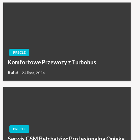
PRECLE
Komfortowe Przewozy z Turbobus
Rafał
24 lipca, 2024
PRECLE
Serwis GSM Bełchatów: Profesjonalna Opieka