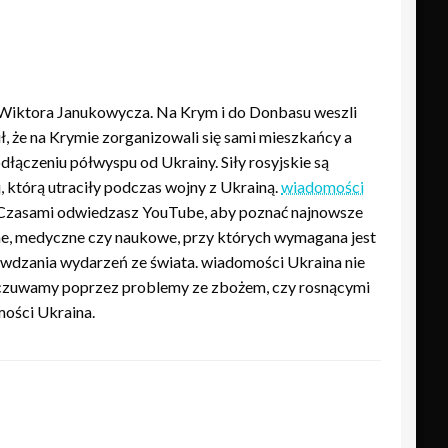
a Wiktora Janukowycza. Na Krym i do Donbasu weszli
ł, że na Krymie zorganizowali się sami mieszkańcy a
ączeniu półwyspu od Ukrainy. Siły rosyjskie są
 którą utraciły podczas wojny z Ukrainą.
wiadomości
 Czasami odwiedzasz YouTube, aby poznać najnowsze
zne, medyczne czy naukowe, przy których wymagana jest
awdzania wydarzeń ze świata. wiadomości Ukraina nie
 odczuwamy poprzez problemy ze zbożem, czy rosnącymi
mości Ukraina.