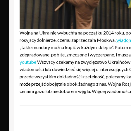
Wojna na Ukrainie wybuchła na początku 2014 roku, po
rosyjscy żołnierze, czemu zaprzeczała Moskwa.
wiadom
„takie mundury można kupić w każdym sklepie”. Potem 
zdegradowane, pobite, zmęczone i wyczerpane, i muszą 
youtube
Wszyscy czekamy na zwycięzstwo Ukraińców, a
wiadomości lub dowiedzieć się więcej o interesujących
przede wszystkim dokładność i rzetelność, polecamy k
może przejść obojętnie obok żadnego z nas. Wojna Ros
cenami gazu lub niedoborem węgla. Więcej wiadomości 
ZOSTAW ODPOWIEDŹ