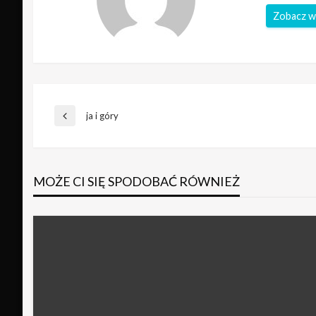
Zobacz w
Nawigacja
ja i góry
Poprzedni
wpis
wpisu
MOŻE CI SIĘ SPODOBAĆ RÓWNIEŻ