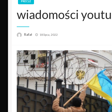
PRECLE
wiadomości yout
Opublikowane
Rafał
18 lipca, 2022
w