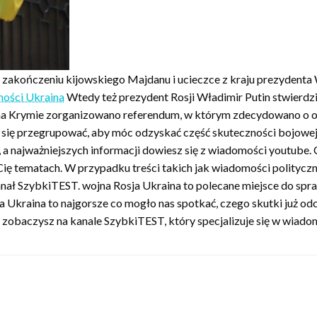
 zakończeniu kijowskiego Majdanu i ucieczce z kraju prezydent
ości Ukraina
Wtedy też prezydent Rosji Władimir Putin stwierdzi
na Krymie zorganizowano referendum, w którym zdecydowano o odł
się przegrupować, aby móc odzyskać część skuteczności bojowej,
 najważniejszych informacji dowiesz się z wiadomości youtube.
 Cię tematach. W przypadku treści takich jak wiadomości polityc
anał SzybkiTEST. wojna Rosja Ukraina to polecane miejsce do spr
ja Ukraina to najgorsze co mogło nas spotkać, czego skutki już
zobaczysz na kanale SzybkiTEST, który specjalizuje się w wiado