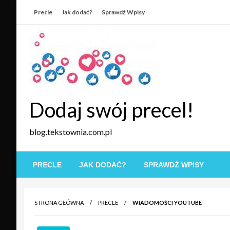
Skip
Precle
Jak dodać?
Sprawdź Wpisy
to
content
Dodaj swój precel!
blog.tekstownia.com.pl
PRECLE
JAK DODAĆ?
SPRAWDŹ WPISY
STRONA GŁÓWNA
PRECLE
WIADOMOŚCI YOUTUBE