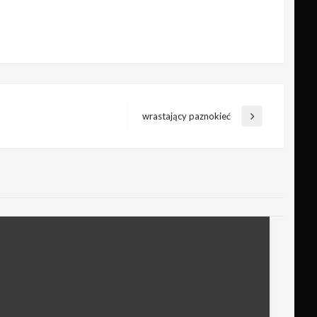
wrastający paznokieć
Następny
wpis