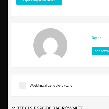
Rafał
Zobacz w
Nawigacja
Wózki inwalidzkie elektryczne
Poprzedni
wpis
wpisu
MOŻE CI SIĘ SPODOBAĆ RÓWNIEŻ