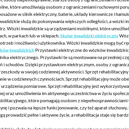
bilne, które umożliwiają osobom z ograniczeniami ruchowymi porus
sażone w silnik elektryczny, baterie, układy kierownicze i hamul
walidzkie służą do pokonywania większych odległości, a wózki i
nątrz. Wózki inwalidzkie są urządzeniami mobilnymi, które umożli
ach, w parkach lub w sklepach.
Skuter inwalidzki elektryczny
Wózki
 potrzeb i możliwości użytkownika. Wózki inwalidzkie mogą być 
zków inwalidzkich
Przystawki elektryczne do wózków inwalidzkich
ka elektrycznego. Przystawki te są montowane na przedniej częśc
ń i schodów. Dzięki przystawkom elektrycznym, osoby z ograni
przeszkody w swojej codziennej aktywności. Sprzęt rehabilitacyj
anie w codziennych czynnościach. Sprzęt rehabilitacyjny może ob
zy urządzenia pomiarowe. Sprzęt rehabilitacyjny jest wykorzystywa
ej oraz umożliwienia im aktywnego uczestnictwa w życiu społec
ehabilitacyjnego, które pomagają osobom z niepełnosprawnościami
czynę i pozwala na lepsze funkcjonowanie, czy też aparat słuchowy
prowadzić pełne i aktywne życie, a rehabilitacja staje się bardzi