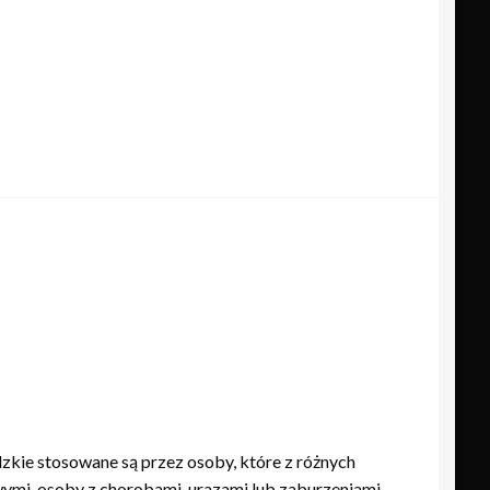
dzkie stosowane są przez osoby, które z różnych
ymi, osoby z chorobami, urazami lub zaburzeniami