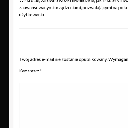
W skrócie, zarówno wózki inwalidzkie, jak i skutery inw
zaawansowanymi urządzeniami, pozwalającymi na pokony
użytkowaniu.
ZOSTAW ODPOWIEDŹ
Twój adres e-mail nie zostanie opublikowany.
Wymagane
Komentarz
*