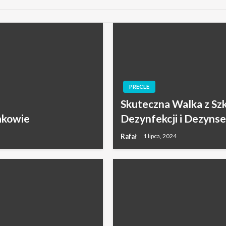
PRECLE
Skuteczna Walka z S
akowie
Dezynfekcji i Dezynse
Rafał
1 lipca, 2024