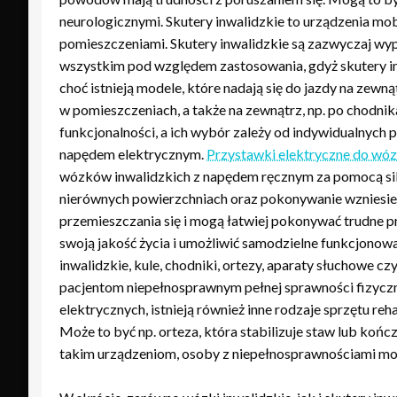
neurologicznymi. Skutery inwalidzkie to urządzenia mo
pomieszczeniami. Skutery inwalidzkie są zazwyczaj wypo
wszystkim pod względem zastosowania, gdyż skutery in
choć istnieją modele, które nadają się do jazdy na zew
w pomieszczeniach, a także na zewnątrz, np. po chodnik
funkcjonalności, a ich wybór zależy od indywidualnych
napędem elektrycznym.
Przystawki elektryczne do wó
wózków inwalidzkich z napędem ręcznym za pomocą silni
nierównych powierzchniach oraz pokonywanie wzniesie
przemieszczania się i mogą łatwiej pokonywać trudne 
swoją jakość życia i umożliwić samodzielne funkcjonow
inwalidzkie, kule, chodniki, ortezy, aparaty słuchowe c
pacjentom niepełnosprawnym pełnej sprawności fizyczn
elektrycznych, istnieją również inne rodzaje sprzętu r
Może to być np. orteza, która stabilizuje staw lub koń
takim urządzeniom, osoby z niepełnosprawnościami mogą 