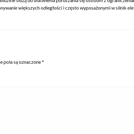
alidzkie służą do ułatwienia poruszania się osobom z ograniczeni
wanie większych odległości i często wyposażonymi w silnik elek
 pola są oznaczone
*