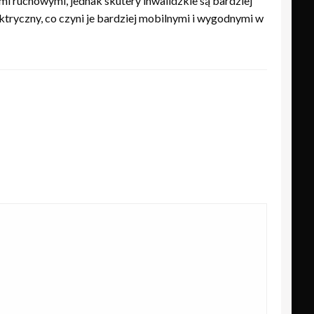
ami ruchowymi, jednak skutery inwalidzkie są bardziej
tryczny, co czyni je bardziej mobilnymi i wygodnymi w