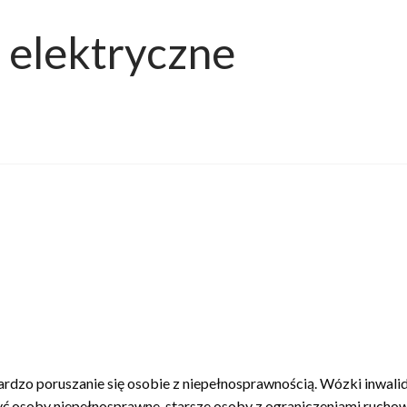
 elektryczne
bardzo poruszanie się osobie z niepełnosprawnością. Wózki inwali
ć osoby niepełnosprawne, starsze osoby z ograniczeniami ruchow