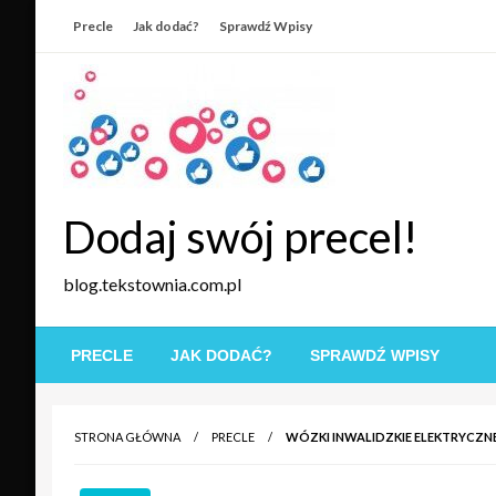
Skip
Precle
Jak dodać?
Sprawdź Wpisy
to
content
Dodaj swój precel!
blog.tekstownia.com.pl
PRECLE
JAK DODAĆ?
SPRAWDŹ WPISY
STRONA GŁÓWNA
PRECLE
WÓZKI INWALIDZKIE ELEKTRYCZN