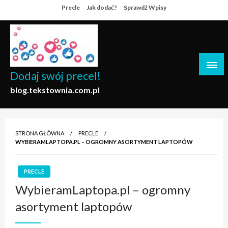
Skip
Precle
Jak dodać?
Sprawdź Wpisy
to
content
Dodaj swój precel!
blog.tekstownia.com.pl
STRONA GŁÓWNA
PRECLE
WYBIERAMLAPTOPA.PL – OGROMNY ASORTYMENT LAPTOPÓW
PRECLE
WybieramLaptopa.pl – ogromny
asortyment laptopów