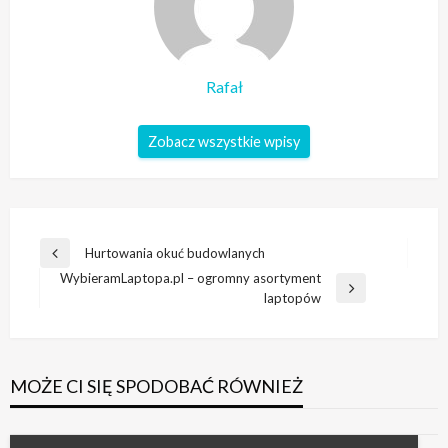
Rafał
Zobacz wszystkie wpisy
Nawigacja
Hurtowania okuć budowlanych
Poprzedni
wpisu
WybieramLaptopa.pl – ogromny asortyment
wpis
Następny
laptopów
wpis
MOŻE CI SIĘ SPODOBAĆ RÓWNIEŻ