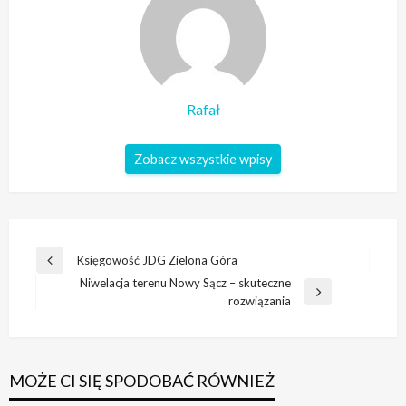
Rafał
Zobacz wszystkie wpisy
Nawigacja
Księgowość JDG Zielona Góra
Poprzedni
wpisu
Niwelacja terenu Nowy Sącz – skuteczne
wpis
Następny
rozwiązania
wpis
MOŻE CI SIĘ SPODOBAĆ RÓWNIEŻ