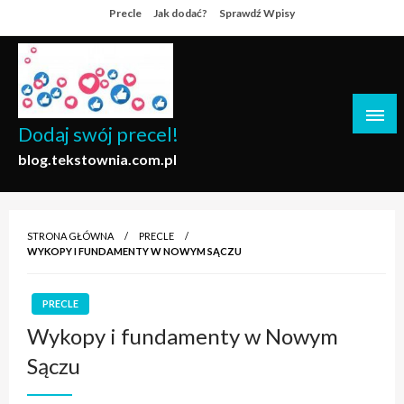
Skip
Precle
Jak dodać?
Sprawdź Wpisy
to
content
Dodaj swój precel!
blog.tekstownia.com.pl
STRONA GŁÓWNA
PRECLE
WYKOPY I FUNDAMENTY W NOWYM SĄCZU
PRECLE
Wykopy i fundamenty w Nowym
Sączu