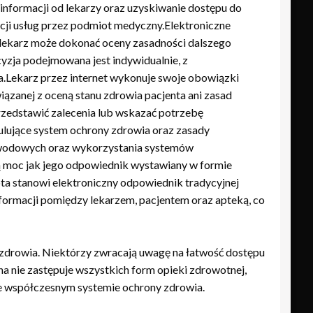
informacji od lekarzy oraz uzyskiwanie dostępu do
ji usług przez podmiot medyczny.Elektroniczne
 lekarz może dokonać oceny zasadności dalszego
yzja podejmowana jest indywidualnie, z
.Lekarz przez internet wykonuje swoje obowiązki
zanej z oceną stanu zdrowia pacjenta ani zasad
rzedstawić zalecenia lub wskazać potrzebę
ulujące system ochrony zdrowia oraz zasady
wodowych oraz wykorzystania systemów
 moc jak jego odpowiednik wystawiany w formie
epta stanowi elektroniczny odpowiednik tradycyjnej
nformacji pomiędzy lekarzem, pacjentem oraz apteką, co
zdrowia. Niektórzy zwracają uwagę na łatwość dostępu
a nie zastępuje wszystkich form opieki zdrowotnej,
we współczesnym systemie ochrony zdrowia.