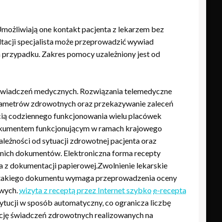
możliwiają one kontakt pacjenta z lekarzem bez
ltacji specjalista może przeprowadzić wywiad
m przypadku. Zakres pomocy uzależniony jest od
 świadczeń medycznych. Rozwiązania telemedyczne
arametrów zdrowotnych oraz przekazywanie zaleceń
ęścią codziennego funkcjonowania wielu placówek
 dokumentem funkcjonującym w ramach krajowego
eżności od sytuacji zdrowotnej pacjenta oraz
dnich dokumentów. Elektroniczna forma recepty
z dokumentacji papierowej.Zwolnienie lekarskie
ie takiego dokumentu wymaga przeprowadzenia oceny
owych.
wizyta z receptą przez Internet szybko
e-recepta
ucji w sposób automatyczny, co ogranicza liczbę
ację świadczeń zdrowotnych realizowanych na