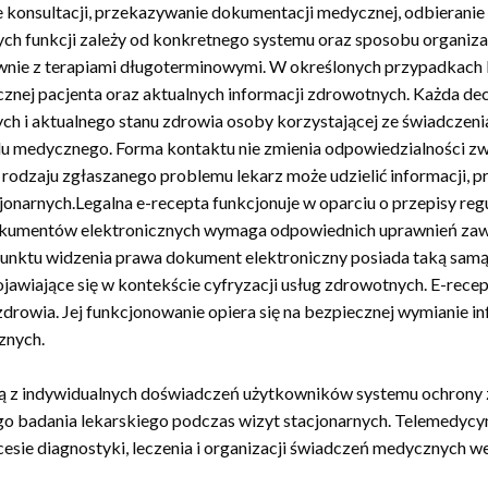
e konsultacji, przekazywanie dokumentacji medycznej, odbieranie 
 funkcji zależy od konkretnego systemu oraz sposobu organizac
ównie z terapiami długoterminowymi. W określonych przypadkach
cznej pacjenta oraz aktualnych informacji zdrowotnych. Każda dec
i aktualnego stanu zdrowia osoby korzystającej ze świadczenia
 medycznego. Forma kontaktu nie zmienia odpowiedzialności zwią
odzaju zgłaszanego problemu lekarz może udzielić informacji, p
onarnych.Legalna e-recepta funkcjonuje w oparciu o przepisy reg
okumentów elektronicznych wymaga odpowiednich uprawnień za
unktu widzenia prawa dokument elektroniczny posiada taką samą
pojawiające się w kontekście cyfryzacji usług zdrowotnych. E-rec
zdrowia. Jej funkcjonowanie opiera się na bezpiecznej wymianie i
znych.
ją z indywidualnych doświadczeń użytkowników systemu ochrony 
go badania lekarskiego podczas wizyt stacjonarnych. Telemedycyn
cesie diagnostyki, leczenia i organizacji świadczeń medycznych 