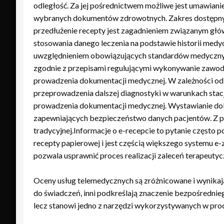
odległość. Za jej pośrednictwem możliwe jest umawiani
wybranych dokumentów zdrowotnych. Zakres dostępnych
przedłużenie recepty jest zagadnieniem związanym gł
stosowania danego leczenia na podstawie historii medy
uwzględnieniem obowiązujących standardów medycznych 
zgodnie z przepisami regulującymi wykonywanie zawodu
prowadzenia dokumentacji medycznej. W zależności od r
przeprowadzenia dalszej diagnostyki w warunkach stacj
prowadzenia dokumentacji medycznej. Wystawianie d
zapewniających bezpieczeństwo danych pacjentów. Z p
tradycyjnej.Informacje o e-recepcie to pytanie często 
recepty papierowej i jest częścią większego systemu e-
pozwala usprawnić proces realizacji zaleceń terapeutyc
Oceny usług telemedycznych są zróżnicowane i wynika
do świadczeń, inni podkreślają znaczenie bezpośrednie
lecz stanowi jedno z narzędzi wykorzystywanych w pro