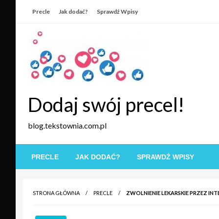
Skip
Precle
Jak dodać?
Sprawdź Wpisy
to
content
Dodaj swój precel!
blog.tekstownia.com.pl
PRECLE
JAK DODAĆ?
SPRAWDŹ WPISY
STRONA GŁÓWNA
PRECLE
ZWOLNIENIE LEKARSKIE PRZEZ I