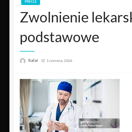
PRECLE
Zwolnienie lekarsk
podstawowe
Opublikowane
Rafał
1 czerwca, 2026
w