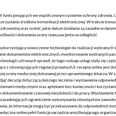
zań funkcjonujących we współczesnym systemie ochrony zdrowia. U
korzystaniu środków komunikacji elektronicznej. W trakcie konsu
drowotną oraz ocenić, jakie dalsze działania są zasadne w dany
liwości dokonania oceny stanu pacjenta na odległość.
wykorzystujący nowoczesne technologie do realizacji wybranych
wianie dokumentów elektronicznych, monitorowanie wybranych p
hnologii cyfrowych sprawił, że tego rodzaju usługi stały się cz
ce z obowiązujących regulacji prawnych.E-recepta online jest
zej oceny medycznej dokonanej przez uprawnionego lekarza. W zal
djąć decyzję dotyczącą dalszego leczenia i wystawienia odpowie
temami medycznymi oraz aptekami bez konieczności korzystania 
zne dokumentowanie czasowej niezdolności do pracy. Wystawien
 uzasadniających ograniczenie wykonywania obowiązków zawod
a, że informacje mogą być przekazywane do odpowiednich instyt
dyczna online pełni funkcję narzędzia umożliwiającego organiz