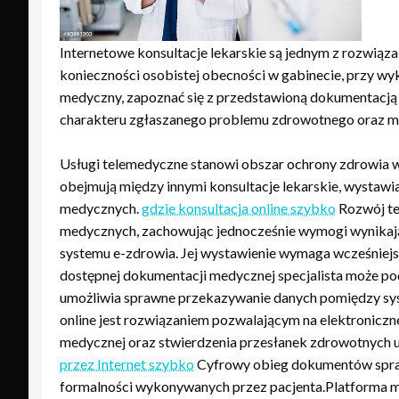
Internetowe konsultacje lekarskie są jednym z rozwią
konieczności osobistej obecności w gabinecie, przy wy
medyczny, zapoznać się z przedstawioną dokumentacją z
charakteru zgłaszanego problemu zdrowotnego oraz moż
Usługi telemedyczne stanowi obszar ochrony zdrowia 
obejmują między innymi konsultacje lekarskie, wysta
medycznych.
gdzie konsultacja online szybko
Rozwój tec
medycznych, zachowując jednocześnie wymogi wynikają
systemu e-zdrowia. Jej wystawienie wymaga wcześniejs
dostępnej dokumentacji medycznej specjalista może po
umożliwia sprawne przekazywanie danych pomiędzy sys
online jest rozwiązaniem pozwalającym na elektronic
medycznej oraz stwierdzenia przesłanek zdrowotnych
przez Internet szybko
Cyfrowy obieg dokumentów sprawi
formalności wykonywanych przez pacjenta.Platforma me