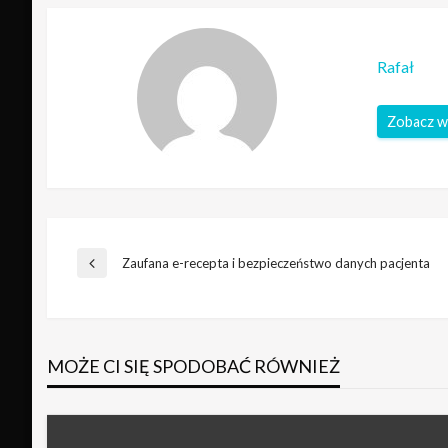
Rafał
Zobacz w
Nawigacja
Zaufana e-recepta i bezpieczeństwo danych pacjenta
Poprzedni
wpis
wpisu
MOŻE CI SIĘ SPODOBAĆ RÓWNIEŻ