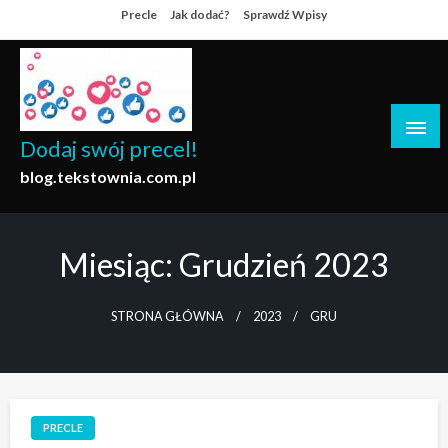
Skip
Precle
Jak dodać?
Sprawdź Wpisy
to
content
Dodaj swój precel!
blog.tekstownia.com.pl
Miesiąc:
Grudzień 2023
STRONA GŁÓWNA
2023
GRU
PRECLE