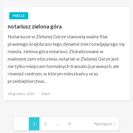
PRECLE
notariusz zielona góra
Notariusze w Zielonej Górze stanowią ważny filar
prawnego krajobrazu tego dynamicznie rozwijającego się
miasta. zielona góra notariusz Zlokalizowane w
malowniczym otoczeniu, notariat w Zielonej Górze jest
nie tylko miejscem formalnych transakcji prawnych, ale
również centrum, w którym mieszkańcy oraz
przedsiębiorstwa…
Opublikowane
20 grudnia, 2023
Rafał
w
Nawigacja
po
1
2
…
4
Następny
wpisach