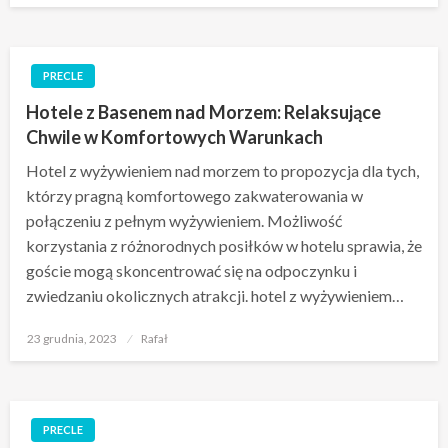
PRECLE
Hotele z Basenem nad Morzem: Relaksujące
Chwile w Komfortowych Warunkach
Hotel z wyżywieniem nad morzem to propozycja dla tych,
którzy pragną komfortowego zakwaterowania w
połączeniu z pełnym wyżywieniem. Możliwość
korzystania z różnorodnych posiłków w hotelu sprawia, że
goście mogą skoncentrować się na odpoczynku i
zwiedzaniu okolicznych atrakcji. hotel z wyżywieniem…
Opublikowane
23 grudnia, 2023
Rafał
w
PRECLE