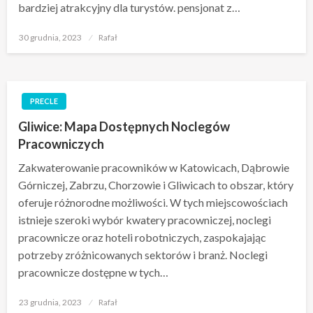
bardziej atrakcyjny dla turystów. pensjonat z…
Opublikowane
30 grudnia, 2023
Rafał
w
PRECLE
Gliwice: Mapa Dostępnych Noclegów
Pracowniczych
Zakwaterowanie pracowników w Katowicach, Dąbrowie
Górniczej, Zabrzu, Chorzowie i Gliwicach to obszar, który
oferuje różnorodne możliwości. W tych miejscowościach
istnieje szeroki wybór kwatery pracowniczej, noclegi
pracownicze oraz hoteli robotniczych, zaspokajając
potrzeby zróżnicowanych sektorów i branż. Noclegi
pracownicze dostępne w tych…
Opublikowane
23 grudnia, 2023
Rafał
w