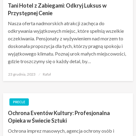
Tani Hotel z Zabiegami: Odkryj Luksus w
Przystępnej Cenie
Nasza oferta nadmorskich atrakcji zachęca do
odkrywania wyjątkowych miejsc, które spełnią wszelkie
oczekiwania. Pensjonaty z wyżywieniem nad morzem to
doskonała propozycja dla tych, którzy pragną spokoju i
wyjątkowego klimatu. Poznaj urok małych miejscowości,
gdzie troszczymy się o każdy detal, by…
Opublikowane
23 grudnia, 2023
Rafał
w
PRECLE
Ochrona Eventów Kultury: Profesjonalna
Opieka w Świecie Sztuki
Ochrona imprez masowych, agencja ochrony osób i