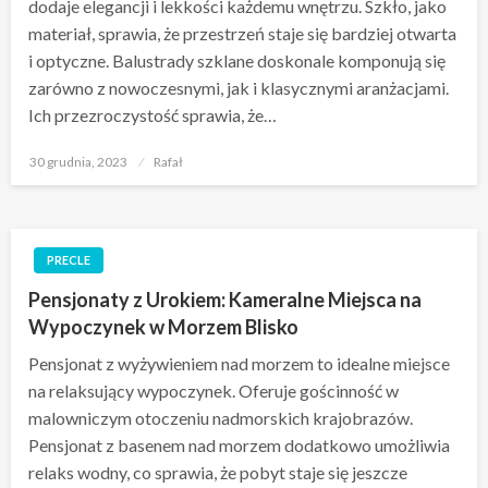
dodaje elegancji i lekkości każdemu wnętrzu. Szkło, jako
materiał, sprawia, że przestrzeń staje się bardziej otwarta
i optyczne. Balustrady szklane doskonale komponują się
zarówno z nowoczesnymi, jak i klasycznymi aranżacjami.
Ich przezroczystość sprawia, że…
Opublikowane
30 grudnia, 2023
Rafał
w
PRECLE
Pensjonaty z Urokiem: Kameralne Miejsca na
Wypoczynek w Morzem Blisko
Pensjonat z wyżywieniem nad morzem to idealne miejsce
na relaksujący wypoczynek. Oferuje gościnność w
malowniczym otoczeniu nadmorskich krajobrazów.
Pensjonat z basenem nad morzem dodatkowo umożliwia
relaks wodny, co sprawia, że pobyt staje się jeszcze