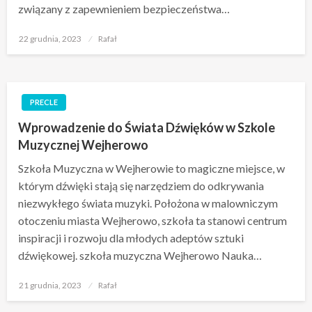
związany z zapewnieniem bezpieczeństwa…
Opublikowane
22 grudnia, 2023
Rafał
w
PRECLE
Wprowadzenie do Świata Dźwięków w Szkole
Muzycznej Wejherowo
Szkoła Muzyczna w Wejherowie to magiczne miejsce, w
którym dźwięki stają się narzędziem do odkrywania
niezwykłego świata muzyki. Położona w malowniczym
otoczeniu miasta Wejherowo, szkoła ta stanowi centrum
inspiracji i rozwoju dla młodych adeptów sztuki
dźwiękowej. szkoła muzyczna Wejherowo Nauka…
Opublikowane
21 grudnia, 2023
Rafał
w