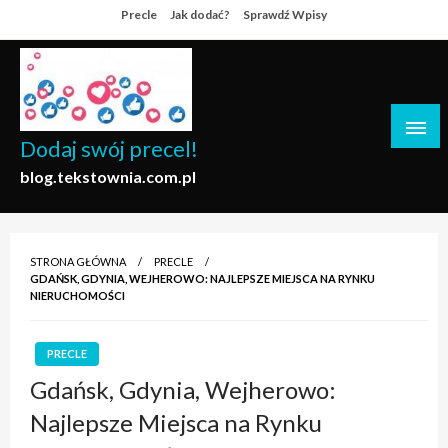
Skip
Precle
Jak dodać?
Sprawdź Wpisy
to
content
Dodaj swój precel!
blog.tekstownia.com.pl
STRONA GŁÓWNA
PRECLE
GDAŃSK, GDYNIA, WEJHEROWO: NAJLEPSZE MIEJSCA NA RYNKU
NIERUCHOMOŚCI
PRECLE
Gdańsk, Gdynia, Wejherowo:
Najlepsze Miejsca na Rynku