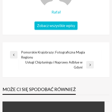
Rafał
Zobacz wszystkie wpisy
Nawigacja
Pomorskie Krajobrazy: Fotograficzna Magia
Poprzedni
Regionu
wpisu
wpis
Usługi Chiptuningu i Naprawy Adblue w
Następny
Gdyni
wpis
MOŻE CI SIĘ SPODOBAĆ RÓWNIEŻ