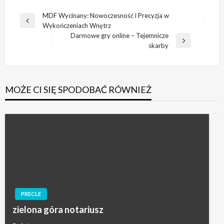
Nawigacja
MDF Wycinany: Nowoczesność i Precyzja w
Poprzedni
Wykończeniach Wnętrz
wpisu
wpis
Darmowe gry online – Tejemnicze
Następny
skarby
wpis
MOŻE CI SIĘ SPODOBAĆ RÓWNIEŻ
PRECLE
zielona góra notariusz