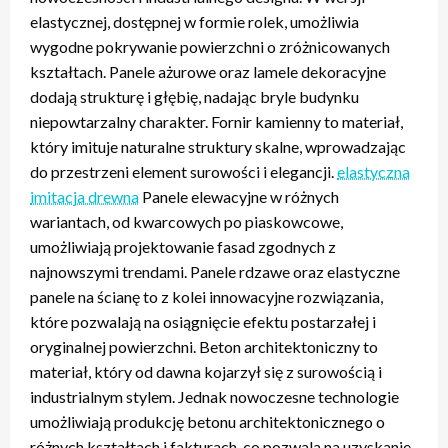
elastycznej, dostępnej w formie rolek, umożliwia
wygodne pokrywanie powierzchni o zróżnicowanych
kształtach. Panele ażurowe oraz lamele dekoracyjne
dodają strukturę i głębię, nadając bryle budynku
niepowtarzalny charakter. Fornir kamienny to materiał,
który imituje naturalne struktury skalne, wprowadzając
do przestrzeni element surowości i elegancji.
elastyczna
imitacja drewna
Panele elewacyjne w różnych
wariantach, od kwarcowych po piaskowcowe,
umożliwiają projektowanie fasad zgodnych z
najnowszymi trendami. Panele rdzawe oraz elastyczne
panele na ścianę to z kolei innowacyjne rozwiązania,
które pozwalają na osiągnięcie efektu postarzałej i
oryginalnej powierzchni. Beton architektoniczny to
materiał, który od dawna kojarzył się z surowością i
industrialnym stylem. Jednak nowoczesne technologie
umożliwiają produkcję betonu architektonicznego o
różnych kształtach i fakturach, co pozwala na uzyskanie