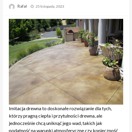
Opublikowane
Rafał
25 listopada, 2023
w
Imitacja drewna to doskonałe rozwiązanie dla tych,
którzy pragną ciepła i przytulności drewna, ale
jednocześnie chcą uniknąć jego wad, takich jak
podatność na warunki atmosferyczne czy konieczność