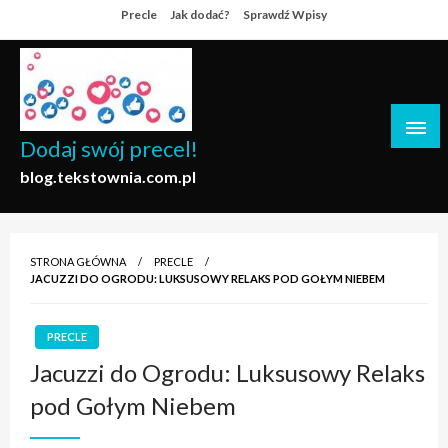
Skip
Precle
Jak dodać?
Sprawdź Wpisy
to
content
Dodaj swój precel!
blog.tekstownia.com.pl
STRONA GŁÓWNA
PRECLE
JACUZZI DO OGRODU: LUKSUSOWY RELAKS POD GOŁYM NIEBEM
PRECLE
Jacuzzi do Ogrodu: Luksusowy Relaks
pod Gołym Niebem