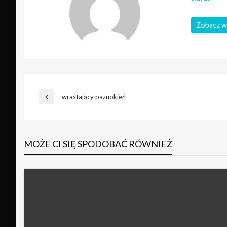
Zobacz w
Nawigacja
wrastający paznokieć
Poprzedni
wpis
wpisu
MOŻE CI SIĘ SPODOBAĆ RÓWNIEŻ