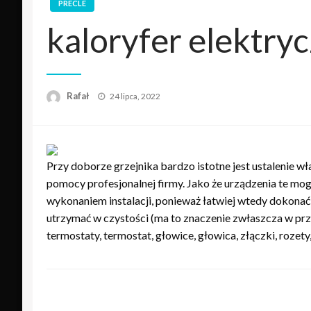
PRECLE
kaloryfer elektry
Opublikowane
Rafał
24 lipca, 2022
w
Przy doborze grzejnika bardzo istotne jest ustalenie w
pomocy profesjonalnej firmy. Jako że urządzenia te mogą
wykonaniem instalacji, ponieważ łatwiej wtedy dokona
utrzymać w czystości (ma to znaczenie zwłaszcza w prz
termostaty, termostat, głowice, głowica, złączki, rozety