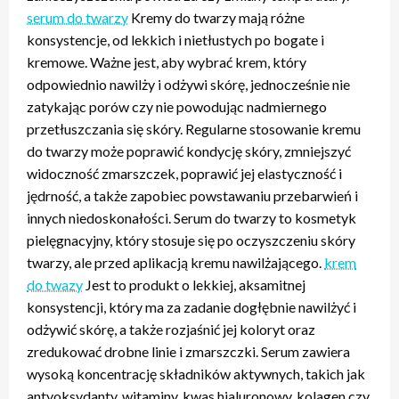
serum do twarzy
Kremy do twarzy mają różne
konsystencje, od lekkich i nietłustych po bogate i
kremowe. Ważne jest, aby wybrać krem, który
odpowiednio nawilży i odżywi skórę, jednocześnie nie
zatykając porów czy nie powodując nadmiernego
przetłuszczania się skóry. Regularne stosowanie kremu
do twarzy może poprawić kondycję skóry, zmniejszyć
widoczność zmarszczek, poprawić jej elastyczność i
jędrność, a także zapobiec powstawaniu przebarwień i
innych niedoskonałości. Serum do twarzy to kosmetyk
pielęgnacyjny, który stosuje się po oczyszczeniu skóry
twarzy, ale przed aplikacją kremu nawilżającego.
krem
do twazy
Jest to produkt o lekkiej, aksamitnej
konsystencji, który ma za zadanie dogłębnie nawilżyć i
odżywić skórę, a także rozjaśnić jej koloryt oraz
zredukować drobne linie i zmarszczki. Serum zawiera
wysoką koncentrację składników aktywnych, takich jak
antyoksydanty, witaminy, kwas hialuronowy, kolagen czy