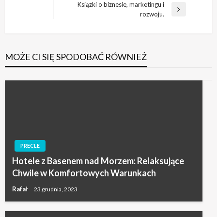
wpisu
Ksiązki o biznesie, marketingu i
wpis
Następny
rozwoju.
wpis
MOŻE CI SIĘ SPODOBAĆ RÓWNIEŻ
PRECLE
Hotele z Basenem nad Morzem: Relaksujące
Chwile w Komfortowych Warunkach
Rafał
23 grudnia, 2023