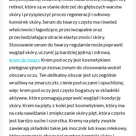
retinol, które są w stanie dotrzeć do głębszych warstw
skóry i przyspieszyć proces regeneracji i odnowy
komórek skóry. Serum do twarzy często ma również
właściwości łagodzące, przeciwzapalne oraz
przeciwdziałające utracie elastyczności skóry.
Stosowanie serum do twarzy regularnie może poprawić
wygląd skóry, uczynić ją bardziej jędrną i zdrową.
krem do twazy
Krem pod oczy jest kosmetykiem
pielęgnacyjnym przeznaczonym do stosowania wokół
obszaru oczu. Ten delikatny obszar jest szczególnie
wrażliwy na zmarszczki, cienie pod oczami i opuchliznę,
więc krem pod oczy jest często bogatszy w składniki
aktywne, które pomagają poprawić wygląd i kondycję
skóry. Krem na pięty z kolei jest kosmetykiem, który ma
na celu nawilżanie i zmiękczanie skóry pięt, która często
jest bardzo suche i szorstka. Kremy na pięty zwykle
zawierają składniki takie jak mocznik lub kwas mlekowy,
które pomagają złuszczać martwe komórki skóry i