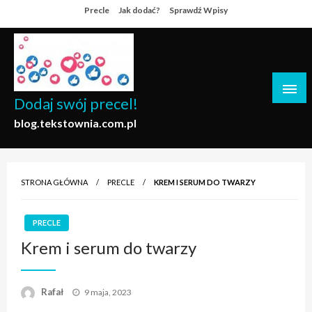
Skip
Precle
Jak dodać?
Sprawdź Wpisy
to
content
Dodaj swój precel!
blog.tekstownia.com.pl
STRONA GŁÓWNA
PRECLE
KREM I SERUM DO TWARZY
PRECLE
Krem i serum do twarzy
Opublikowane
Rafał
9 maja, 2023
w