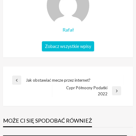
Rafał
Zobacz wszystkie wpisy
Nawigacja
Jak obstawiać mecze przez internet?
Poprzedni
wpisu
Cypr Północny Podatki
wpis
Następny
2022
wpis
MOŻE CI SIĘ SPODOBAĆ RÓWNIEŻ