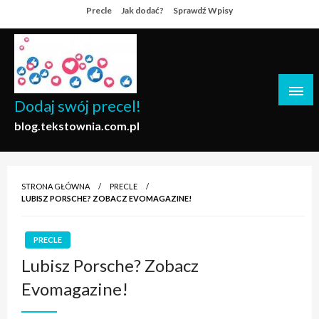
Skip
Precle
Jak dodać?
Sprawdź Wpisy
to
content
Dodaj swój precel!
blog.tekstownia.com.pl
STRONA GŁÓWNA
PRECLE
LUBISZ PORSCHE? ZOBACZ EVOMAGAZINE!
PRECLE
Lubisz Porsche? Zobacz
Evomagazine!