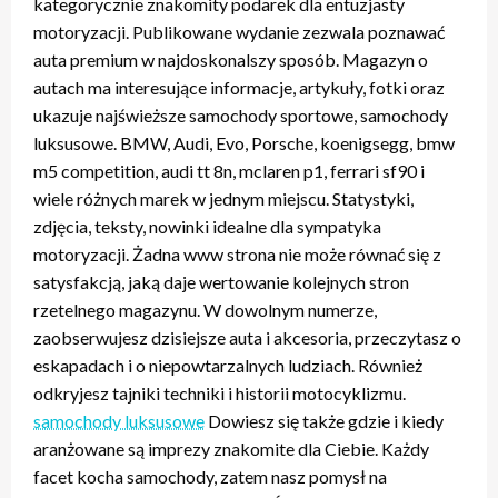
kategorycznie znakomity podarek dla entuzjasty
motoryzacji. Publikowane wydanie zezwala poznawać
auta premium w najdoskonalszy sposób. Magazyn o
autach ma interesujące informacje, artykuły, fotki oraz
ukazuje najświeższe samochody sportowe, samochody
luksusowe. BMW, Audi, Evo, Porsche, koenigsegg, bmw
m5 competition, audi tt 8n, mclaren p1, ferrari sf90 i
wiele różnych marek w jednym miejscu. Statystyki,
zdjęcia, teksty, nowinki idealne dla sympatyka
motoryzacji. Żadna www strona nie może równać się z
satysfakcją, jaką daje wertowanie kolejnych stron
rzetelnego magazynu. W dowolnym numerze,
zaobserwujesz dzisiejsze auta i akcesoria, przeczytasz o
eskapadach i o niepowtarzalnych ludziach. Również
odkryjesz tajniki techniki i historii motocyklizmu.
samochody luksusowe
Dowiesz się także gdzie i kiedy
aranżowane są imprezy znakomite dla Ciebie. Każdy
facet kocha samochody, zatem nasz pomysł na