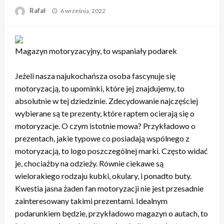
Opublikowane
Rafał
6 września, 2022
w
Magazyn motoryzacyjny, to wspaniały podarek
Jeżeli nasza najukochańsza osoba fascynuje się
motoryzacją, to upominki, które jej znajdujemy, to
absolutnie w tej dziedzinie. Zdecydowanie najczęściej
wybierane są te prezenty, które raptem ocierają się o
motoryzacje. O czym istotnie mowa? Przykładowo o
prezentach, jakie typowe co posiadają wspólnego z
motoryzacją, to logo poszczególnej marki. Często widać
je, chociażby na odzieży. Równie ciekawe są
wielorakiego rodzaju kubki, okulary, i ponadto buty.
Kwestia jasna żaden fan motoryzacji nie jest przesadnie
zainteresowany takimi prezentami. Idealnym
podarunkiem będzie, przykładowo magazyn o autach, to