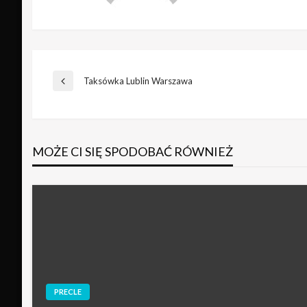
Nawigacja
Taksówka Lublin Warszawa
Poprzedni
wpis
wpisu
MOŻE CI SIĘ SPODOBAĆ RÓWNIEŻ
PRECLE