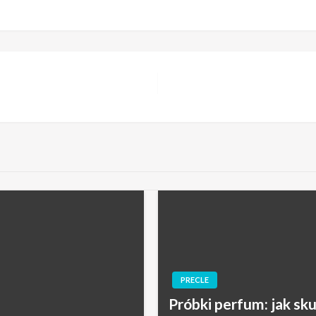
PRECLE
Próbki perfum: jak sku