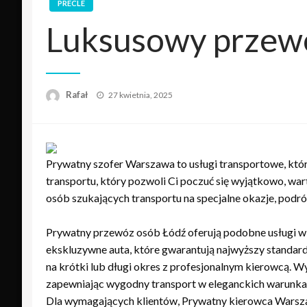
PRECLE
Luksusowy przew
Opublikowane
Rafał
27 kwietnia, 2025
w
Prywatny szofer Warszawa to usługi transportowe, któr
transportu, który pozwoli Ci poczuć się wyjątkowo, wart
osób szukających transportu na specjalne okazje, podr
Prywatny przewóz osób Łódź oferują podobne usługi w
ekskluzywne auta, które gwarantują najwyższy standard 
na krótki lub długi okres z profesjonalnym kierowcą. 
zapewniając wygodny transport w eleganckich warunkach
Dla wymagających klientów, Prywatny kierowca Warsza