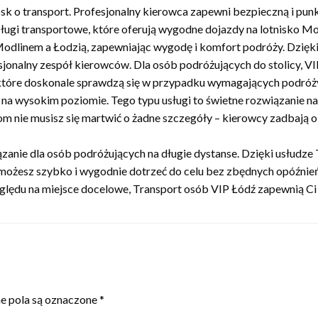
sk o transport. Profesjonalny kierowca zapewni bezpieczną i punk
sługi transportowe, które oferują wygodne dojazdy na lotnisko Mo
Modlinem a Łodzią, zapewniając wygodę i komfort podróży. Dzięki
onalny zespół kierowców. Dla osób podróżujących do stolicy, VI
, które doskonale sprawdzą się w przypadku wymagających podróż
a wysokim poziomie. Tego typu usługi to świetne rozwiązanie na
om nie musisz się martwić o żadne szczegóły – kierowcy zadbają o
anie dla osób podróżujących na długie dystanse. Dzięki usłudz
możesz szybko i wygodnie dotrzeć do celu bez zbędnych opóźnień
ględu na miejsce docelowe, Transport osób VIP Łódź zapewnią Ci 
 pola są oznaczone
*