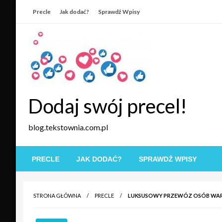
Skip
Precle
Jak dodać?
Sprawdź Wpisy
to
content
Dodaj swój precel!
blog.tekstownia.com.pl
PRECLE
JAK DODAĆ?
SPRAWDŹ WPISY
STRONA GŁÓWNA
PRECLE
LUKSUSOWY PRZEWÓZ OSÓB WA