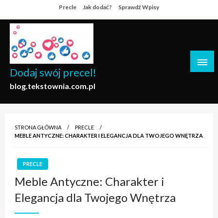
Skip
Precle
Jak dodać?
Sprawdź Wpisy
to
content
Dodaj swój precel!
blog.tekstownia.com.pl
STRONA GŁÓWNA
PRECLE
MEBLE ANTYCZNE: CHARAKTER I ELEGANCJA DLA TWOJEGO WNĘTRZA
PRECLE
Meble Antyczne: Charakter i
Elegancja dla Twojego Wnętrza