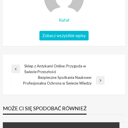
Rafał
Zobacz wszystkie wpisy
Nawigacja
Sklep z Antykami Online: Przygoda w
Poprzedni
Świecie Przeszłości
wpisu
wpis
Bezpieczne Spotkania Naukowe:
Następny
Profesjonalna Ochrona w Świecie Wiedzy
wpis
MOŻE CI SIĘ SPODOBAĆ RÓWNIEŻ