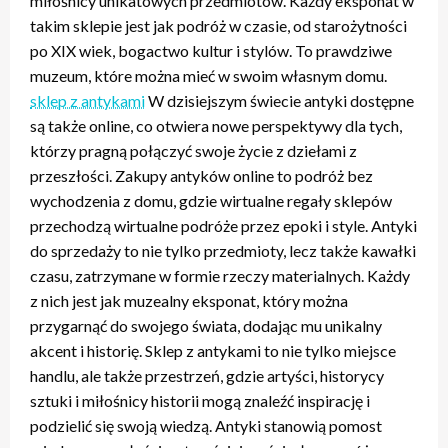
miłośnicy unikatowych przedmiotów. Każdy eksponat w
takim sklepie jest jak podróż w czasie, od starożytności
po XIX wiek, bogactwo kultur i stylów. To prawdziwe
muzeum, które można mieć w swoim własnym domu.
sklep z antykami
W dzisiejszym świecie antyki dostępne
są także online, co otwiera nowe perspektywy dla tych,
którzy pragną połączyć swoje życie z dziełami z
przeszłości. Zakupy antyków online to podróż bez
wychodzenia z domu, gdzie wirtualne regały sklepów
przechodzą wirtualne podróże przez epoki i style. Antyki
do sprzedaży to nie tylko przedmioty, lecz także kawałki
czasu, zatrzymane w formie rzeczy materialnych. Każdy
z nich jest jak muzealny eksponat, który można
przygarnąć do swojego świata, dodając mu unikalny
akcent i historię. Sklep z antykami to nie tylko miejsce
handlu, ale także przestrzeń, gdzie artyści, historycy
sztuki i miłośnicy historii mogą znaleźć inspirację i
podzielić się swoją wiedzą. Antyki stanowią pomost