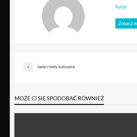
Rafał
Zobacz w
Nawigacja
tanie rolety katowice
Poprzedni
wpis
wpisu
MOŻE CI SIĘ SPODOBAĆ RÓWNIEŻ