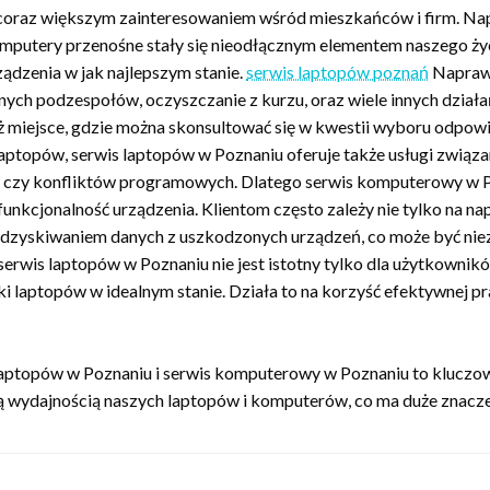
ię coraz większym zainteresowaniem wśród mieszkańców i firm. Na
 komputery przenośne stały się nieodłącznym elementem naszego ż
dzenia w jak najlepszym stanie.
serwis laptopów poznań
Naprawa
h podzespołów, oczyszczanie z kurzu, oraz wiele innych działań
miejsce, gdzie można skonsultować się w kwestii wyboru odpowiedn
aptopów, serwis laptopów w Poznaniu oferuje także usługi zwią
zy konfliktów programowych. Dlatego serwis komputerowy w Poz
nkcjonalność urządzenia. Klientom często zależy nie tylko na na
odzyskiwaniem danych z uszkodzonych urządzeń, co może być niezw
erwis laptopów w Poznaniu nie jest istotny tylko dla użytkownikó
 laptopów w idealnym stanie. Działa to na korzyść efektywnej pr
ptopów w Poznaniu i serwis komputerowy w Poznaniu to kluczowe
ną wydajnością naszych laptopów i komputerów, co ma duże znacz