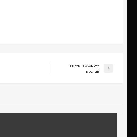
serwis laptopów
Następny
poznań
wpis