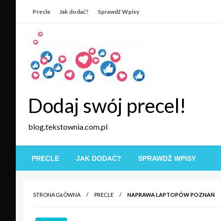
Skip
Precle
Jak dodać?
Sprawdź Wpisy
to
content
Dodaj swój precel!
blog.tekstownia.com.pl
PRECLE
JAK DODAĆ?
SPRAWDŹ WPISY
STRONA GŁÓWNA
PRECLE
NAPRAWA LAPTOPÓW POZNAŃ